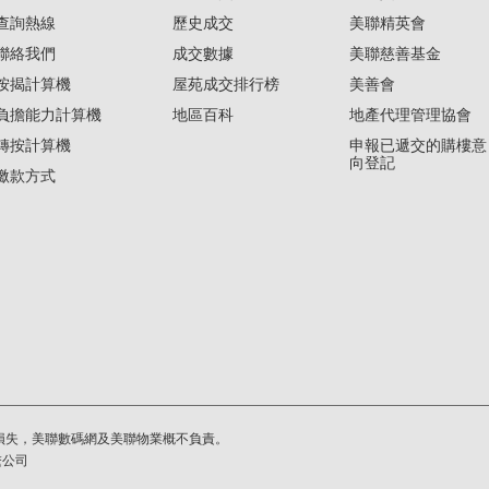
查詢熱線
歷史成交
美聯精英會
聯絡我們
成交數據
美聯慈善基金
按揭計算機
屋苑成交排行榜
美善會
負擔能力計算機
地區百科
地產代理管理協會
轉按計算機
申報已遞交的購樓意
向登記
繳款方式
損失，美聯數碼網及美聯物業概不負責。
繫公司