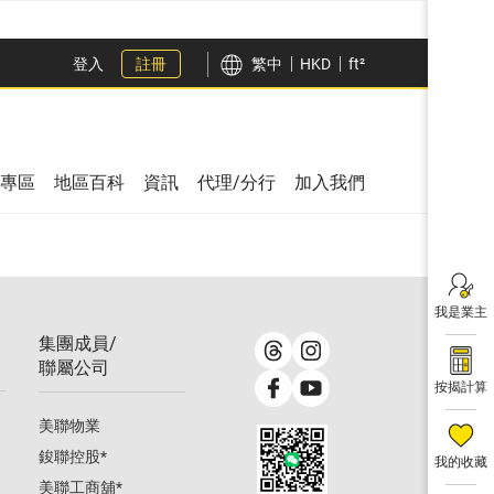
登入
註冊
繁中
HKD
ft²
專區
地區百科
資訊
代理/分行
加入我們
我是業主
集團成員/
聯屬公司
按揭計算
美聯物業
鋑聯控股
*
我的收藏
美聯工商舖
*