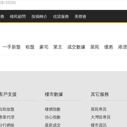
8/2026
)
服務
移民顧問
按揭轉介
信貸服務
美聯會
/08/2026
)
/08/2026
)
08/2026
)
3/08/2026
)
8/2026
)
一手新盤
租盤
豪宅
業主
成交數據
屋苑
優惠
港漂
08/2026
)
/08/2026
)
/08/2026
)
3/08/2026
)
客戶支援
樓市數據
其它服務
08/2026
)
自助放盤
樓價指數
屋苑專頁
專業代理
信心指數
大灣區專頁
分行網絡
最新成交
樓市資訊