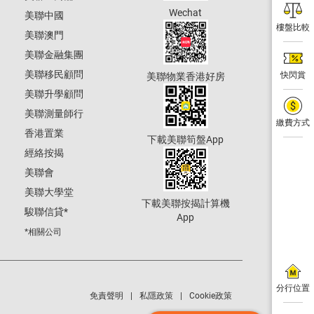
Wechat
美聯中國
樓盤比較
美聯澳門
美聯金融集團
美聯移民顧問
快閃賞
美聯物業香港好房
美聯升學顧問
美聯測量師行
繳費方式
香港置業
下載美聯筍盤App
經絡按揭
美聯會
美聯大學堂
下載美聯按揭計算機
駿聯信貸
*
App
*相關公司
分行位置
免責聲明
私隱政策
Cookie政策