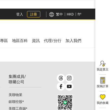
登入
註冊
繁中
HKD
ft²
專區
地區百科
資訊
代理/分行
加入我們
我是業主
集團成員/
聯屬公司
按揭計算
美聯物業
鋑聯控股
*
我的收藏
美聯工商舖
*