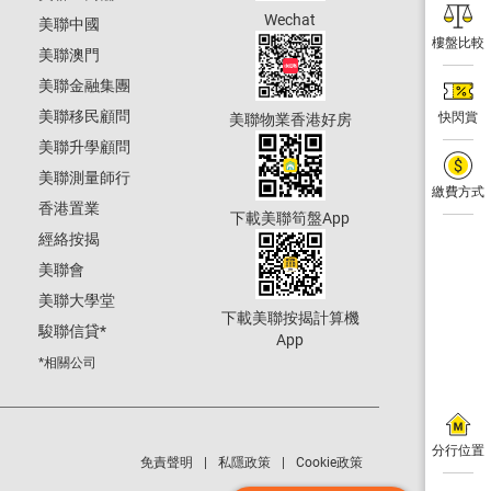
Wechat
美聯中國
樓盤比較
美聯澳門
美聯金融集團
美聯移民顧問
快閃賞
美聯物業香港好房
美聯升學顧問
美聯測量師行
繳費方式
香港置業
下載美聯筍盤App
經絡按揭
美聯會
美聯大學堂
下載美聯按揭計算機
駿聯信貸
*
App
*相關公司
分行位置
免責聲明
私隱政策
Cookie政策