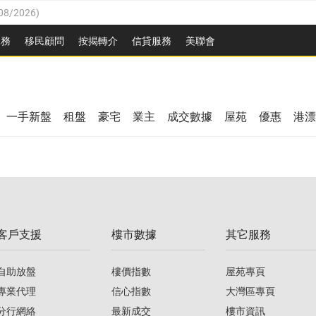
08/2026
)
8/2026
)
服務
移民顧問
按揭轉介
信貸服務
美聯會
/08/2026
)
08/2026
)
/08/2026
)
8/2026
)
3/08/2026
)
一手新盤
租盤
豪宅
業主
成交數據
屋苑
優惠
港漂
08/2026
)
/08/2026
)
/08/2026
)
3/08/2026
)
客戶支援
樓市數據
其它服務
08/2026
)
自助放盤
樓價指數
屋苑專頁
專業代理
信心指數
大灣區專頁
分行網絡
最新成交
樓市資訊