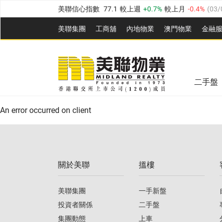
美聯信心指數
77.1
較上週
0.7%
較上月
-0.4%
(
03/
全港樓價指數
149.1
較上週
0%
較上月
0.4%
(
03/0
美聯集團
工商舖
內地物業
澳門物業
金融
港島樓價指數
157.4
較上週
-0.3%
較上月
-0.8%
(
03
美聯信心指數
77.1
較上週
0.7%
較上月
-0.4%
(
03/
九龍樓價指數
156.4
較上週
-0.1%
較上月
0.3%
(
03
全港樓價指數
149.1
較上週
0%
較上月
0.4%
(
03/0
新界樓價指數
134.8
較上週
0.1%
較上月
0.9%
(
0
二手盤
美聯信心指數
77.1
較上週
0.7%
較上月
-0.4%
(
03/
港島樓價指數
157.4
較上週
-0.3%
較上月
-0.8%
(
03
An error occurred on client
九龍樓價指數
156.4
較上週
-0.1%
較上月
0.3%
(
03
新界樓價指數
134.8
較上週
0.1%
較上月
0.9%
(
0
關於美聯
搵樓
美聯信心指數
77.1
較上週
0.7%
較上月
-0.4%
(
03/
美聯集團
一手新盤
投資者關係
二手盤
集團動態
上車