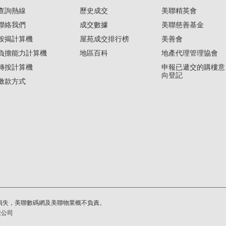
查詢熱線
歷史成交
美聯精英會
聯絡我們
成交數據
美聯慈善基金
按揭計算機
屋苑成交排行榜
美善會
負擔能力計算機
地區百科
地產代理管理協會
轉按計算機
申報已遞交的購樓意
向登記
繳款方式
損失，美聯數碼網及美聯物業概不負責。
繫公司