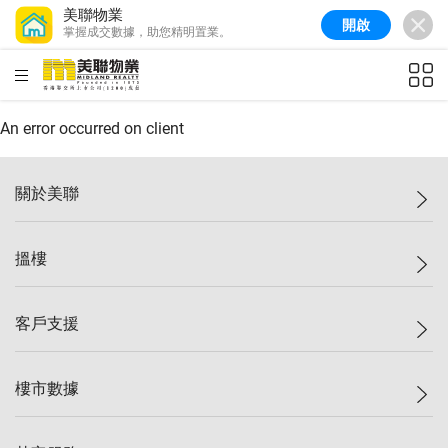
美聯物業
開啟
掌握成交數據，助您精明置業。
美聯信心指數
77.1
較上週
0.7%
較上月
-0.4%
(
03/08/2026
)
HKD
ft²
全港樓價指數
149.1
較上週
0%
較上月
0.4%
(
03/08/2026
)
An error occurred on client
港島樓價指數
157.4
較上週
-0.3%
較上月
-0.8%
(
03/08/2026
)
關於美聯
九龍樓價指數
156.4
較上週
-0.1%
較上月
0.3%
(
03/08/2026
)
美聯集團
搵樓
新界樓價指數
134.8
較上週
0.1%
較上月
0.9%
(
03/08/2026
)
投資者關係
美聯信心指數
77.1
較上週
0.7%
較上月
-0.4%
(
03/08/2026
)
集團動態
一手新盤
客戶支援
人才招募
二手盤
網站地圖
上車
自助放盤
樓市數據
減價
專業代理
低水
分行網絡
樓價指數