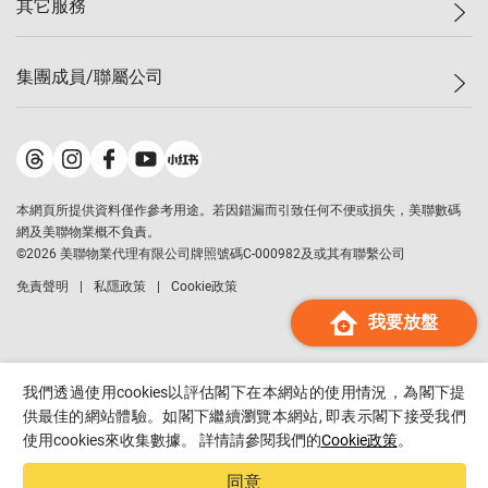
其它服務
美聯豪宅
查詢熱線
信心指數
獨家樓盤
聯絡我們
最新成交
屋苑專頁
租盤
集團成員/聯屬公司
按揭計算機
歷史成交
大灣區專頁
居屋專頁
負擔能力計算機
成交數據
樓市資訊
買賣流程
美聯物業
轉按計算機
屋苑成交排行榜
美聯精英會
鋑聯控股
*
繳款方式
地區百科
美聯慈善基金
美聯工商舖
*
本網頁所提供資料僅作參考用途。若因錯漏而引致任何不便或損失，美聯數碼
美善會
美聯中國
網及美聯物業概不負責。
地產代理管理協會
©
2026
美聯物業代理有限公司牌照號碼C-000982及或其有聯繫公司
美聯澳門
申報已遞交的購樓意向登記
免責聲明
私隱政策
Cookie政策
美聯金融集團
我要放盤
美聯移民顧問
美聯升學顧問
美聯測量師行
我們透過使用cookies以評估閣下在本網站的使用情況，為閣下提
香港置業
供最佳的網站體驗。如閣下繼續瀏覽本網站, 即表示閣下接受我們
使用cookies來收集數據。 詳情請參閱我們的
Cookie政策
。
經絡按揭
美聯會
同意