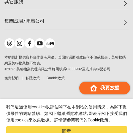
其它服務
美聯豪宅
查詢熱線
信心指數
獨家樓盤
聯絡我們
最新成交
屋苑專頁
租盤
集團成員/聯屬公司
按揭計算機
歷史成交
大灣區專頁
居屋專頁
負擔能力計算機
成交數據
樓市資訊
買賣流程
美聯物業
轉按計算機
屋苑成交排行榜
美聯精英會
鋑聯控股
*
繳款方式
地區百科
美聯慈善基金
美聯工商舖
*
本網頁所提供資料僅作參考用途。若因錯漏而引致任何不便或損失，美聯數碼
美善會
美聯中國
網及美聯物業概不負責。
地產代理管理協會
©
2026
美聯物業代理有限公司牌照號碼C-000982及或其有聯繫公司
美聯澳門
申報已遞交的購樓意向登記
免責聲明
私隱政策
Cookie政策
美聯金融集團
我要放盤
美聯移民顧問
美聯升學顧問
美聯測量師行
我們透過使用cookies以評估閣下在本網站的使用情況，為閣下提
香港置業
供最佳的網站體驗。如閣下繼續瀏覽本網站, 即表示閣下接受我們
使用cookies來收集數據。 詳情請參閱我們的
Cookie政策
。
經絡按揭
美聯會
同意