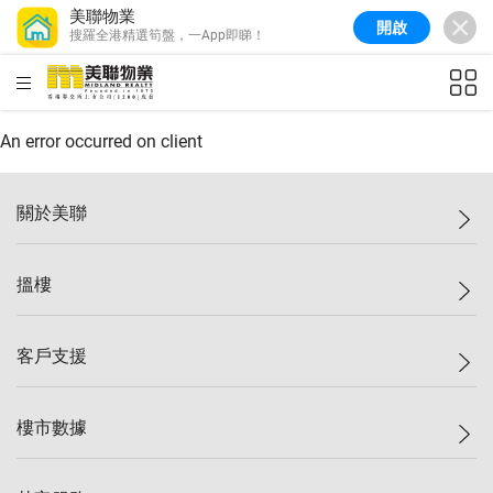
美聯物業
開啟
搜羅全港精選筍盤，一App即睇！
美聯信心指數
77.1
較上週
0.7%
較上月
-0.4%
(
03/08/2026
)
HKD
ft²
全港樓價指數
149.1
較上週
0%
較上月
0.4%
(
03/08/2026
)
An error occurred on client
港島樓價指數
157.4
較上週
-0.3%
較上月
-0.8%
(
03/08/2026
)
關於美聯
九龍樓價指數
156.4
較上週
-0.1%
較上月
0.3%
(
03/08/2026
)
美聯集團
搵樓
新界樓價指數
134.8
較上週
0.1%
較上月
0.9%
(
03/08/2026
)
投資者關係
美聯信心指數
77.1
較上週
0.7%
較上月
-0.4%
(
03/08/2026
)
集團動態
一手新盤
客戶支援
人才招募
二手盤
網站地圖
上車
自助放盤
樓市數據
減價
專業代理
低水
分行網絡
樓價指數