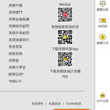
Wechat
美聯中國
樓盤比較
美聯澳門
美聯金融集團
美聯移民顧問
快閃賞
美聯物業香港好房
美聯升學顧問
美聯測量師行
繳費方式
香港置業
下載美聯筍盤App
經絡按揭
美聯會
美聯大學堂
下載美聯按揭計算機
駿聯信貸
*
App
*相關公司
分行位置
免責聲明
私隱政策
Cookie政策