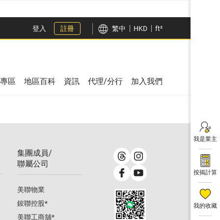
登入
註冊
繁中
HKD
ft²
專區
地區百科
資訊
代理/分行
加入我們
我是業主
集團成員/
聯屬公司
按揭計算
美聯物業
鋑聯控股
*
我的收藏
美聯工商舖
*