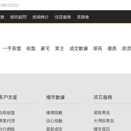
/08/2026
)
3/08/2026
)
服務
移民顧問
按揭轉介
信貸服務
美聯會
08/2026
)
08/2026
)
8/2026
)
一手新盤
租盤
豪宅
業主
成交數據
屋苑
優惠
港漂
/08/2026
)
/08/2026
)
3/08/2026
)
客戶支援
樓市數據
其它服務
08/2026
)
自助放盤
樓價指數
屋苑專頁
專業代理
信心指數
大灣區專頁
分行網絡
最新成交
樓市資訊