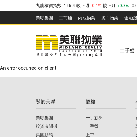
九龍樓價指數
156.4
較上週
-0.1%
較上月
0.3%
(
03
新界樓價指數
134.8
較上週
0.1%
較上月
0.9%
(
0
美聯集團
工商舖
內地物業
澳門物業
金融
美聯信心指數
77.1
較上週
0.7%
較上月
-0.4%
(
03/
美聯信心指數
77.1
較上週
0.7%
較上月
-0.4%
(
03/
全港樓價指數
149.1
較上週
0%
較上月
0.4%
(
03/0
二手盤
港島樓價指數
157.4
較上週
-0.3%
較上月
-0.8%
(
03
An error occurred on client
九龍樓價指數
156.4
較上週
-0.1%
較上月
0.3%
(
03
新界樓價指數
134.8
較上週
0.1%
較上月
0.9%
(
0
關於美聯
搵樓
美聯信心指數
77.1
較上週
0.7%
較上月
-0.4%
(
03/
美聯集團
一手新盤
投資者關係
二手盤
集團動態
上車