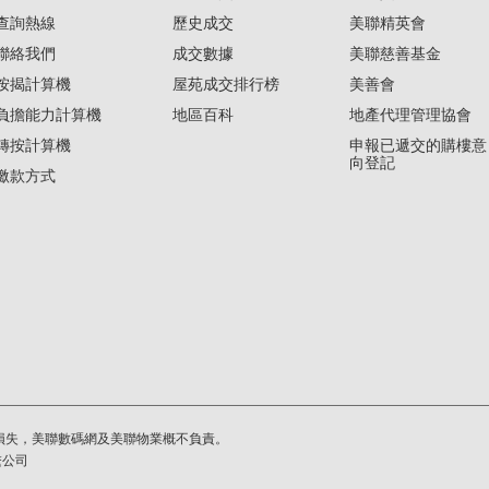
查詢熱線
歷史成交
美聯精英會
聯絡我們
成交數據
美聯慈善基金
按揭計算機
屋苑成交排行榜
美善會
負擔能力計算機
地區百科
地產代理管理協會
轉按計算機
申報已遞交的購樓意
向登記
繳款方式
損失，美聯數碼網及美聯物業概不負責。
繫公司