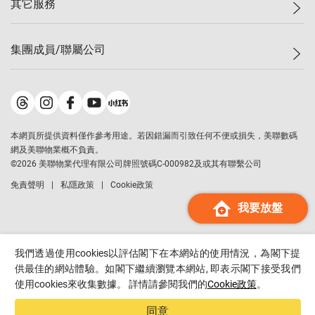
其它服務
美聯豪宅
查詢熱線
信心指數
獨家樓盤
聯絡我們
最新成交
屋苑專頁
租盤
集團成員/聯屬公司
按揭計算機
歷史成交
大灣區專頁
居屋專頁
負擔能力計算機
成交數據
樓市資訊
買賣流程
美聯物業
轉按計算機
屋苑成交排行榜
美聯精英會
鋑聯控股
*
繳款方式
地區百科
美聯慈善基金
美聯工商舖
*
本網頁所提供資料僅作參考用途。若因錯漏而引致任何不便或損失，美聯數碼
美善會
美聯中國
網及美聯物業概不負責。
地產代理管理協會
©
2026
美聯物業代理有限公司牌照號碼C-000982及或其有聯繫公司
美聯澳門
申報已遞交的購樓意向登記
免責聲明
私隱政策
Cookie政策
美聯金融集團
我要放盤
美聯移民顧問
美聯升學顧問
美聯測量師行
我們透過使用cookies以評估閣下在本網站的使用情況，為閣下提
香港置業
供最佳的網站體驗。如閣下繼續瀏覽本網站, 即表示閣下接受我們
使用cookies來收集數據。 詳情請參閱我們的
Cookie政策
。
經絡按揭
美聯會
同意