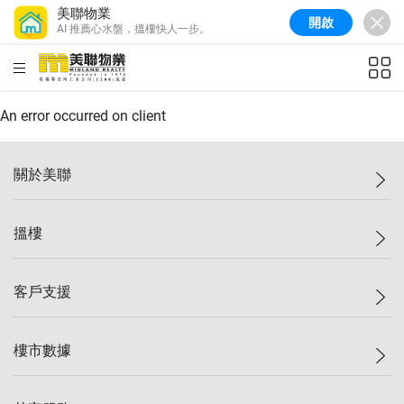
美聯物業
開啟
AI 推薦心水盤，搵樓快人一步。
美聯信心指數
77.1
較上週
0.7%
較上月
-0.4%
(
03/08/2026
)
HKD
ft²
全港樓價指數
149.1
較上週
0%
較上月
0.4%
(
03/08/2026
)
An error occurred on client
港島樓價指數
157.4
較上週
-0.3%
較上月
-0.8%
(
03/08/2026
)
關於美聯
九龍樓價指數
156.4
較上週
-0.1%
較上月
0.3%
(
03/08/2026
)
美聯集團
搵樓
新界樓價指數
134.8
較上週
0.1%
較上月
0.9%
(
03/08/2026
)
投資者關係
美聯信心指數
77.1
較上週
0.7%
較上月
-0.4%
(
03/08/2026
)
集團動態
一手新盤
客戶支援
人才招募
二手盤
網站地圖
上車
自助放盤
樓市數據
減價
專業代理
低水
分行網絡
樓價指數