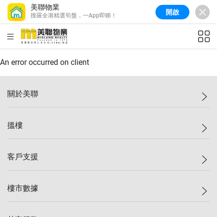
美聯物業
開啟
搜羅全港精選筍盤，一App即睇！
美聯信心指數
77.1
較上週
0.7%
較上月
-0.4%
(
03/08/2026
)
HKD
ft²
全港樓價指數
149.1
較上週
0%
較上月
0.4%
(
03/08/2026
)
An error occurred on client
港島樓價指數
157.4
較上週
-0.3%
較上月
-0.8%
(
03/08/2026
)
關於美聯
九龍樓價指數
156.4
較上週
-0.1%
較上月
0.3%
(
03/08/2026
)
美聯集團
搵樓
新界樓價指數
134.8
較上週
0.1%
較上月
0.9%
(
03/08/2026
)
投資者關係
美聯信心指數
77.1
較上週
0.7%
較上月
-0.4%
(
03/08/2026
)
集團動態
一手新盤
客戶支援
人才招募
二手盤
網站地圖
上車
自助放盤
樓市數據
減價
專業代理
低水
分行網絡
樓價指數