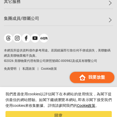
其它服務
美聯豪宅
查詢熱線
信心指數
獨家樓盤
聯絡我們
最新成交
屋苑專頁
租盤
集團成員/聯屬公司
按揭計算機
歷史成交
大灣區專頁
居屋專頁
負擔能力計算機
成交數據
樓市資訊
買賣流程
美聯物業
轉按計算機
屋苑成交排行榜
美聯精英會
鋑聯控股
*
繳款方式
地區百科
美聯慈善基金
美聯工商舖
*
本網頁所提供資料僅作參考用途。若因錯漏而引致任何不便或損失，美聯數碼
美善會
美聯中國
網及美聯物業概不負責。
地產代理管理協會
©
2026
美聯物業代理有限公司牌照號碼C-000982及或其有聯繫公司
美聯澳門
申報已遞交的購樓意向登記
免責聲明
私隱政策
Cookie政策
美聯金融集團
我要放盤
美聯移民顧問
美聯升學顧問
美聯測量師行
我們透過使用cookies以評估閣下在本網站的使用情況，為閣下提
香港置業
供最佳的網站體驗。如閣下繼續瀏覽本網站, 即表示閣下接受我們
使用cookies來收集數據。 詳情請參閱我們的
Cookie政策
。
經絡按揭
美聯會
同意