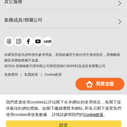
其它服務
美聯豪宅
查詢熱線
信心指數
獨家樓盤
聯絡我們
最新成交
屋苑專頁
租盤
集團成員/聯屬公司
按揭計算機
歷史成交
大灣區專頁
居屋專頁
負擔能力計算機
成交數據
樓市資訊
買賣流程
美聯物業
轉按計算機
屋苑成交排行榜
美聯精英會
鋑聯控股
*
繳款方式
地區百科
美聯慈善基金
美聯工商舖
*
本網頁所提供資料僅作參考用途。若因錯漏而引致任何不便或損失，美聯數碼
美善會
美聯中國
網及美聯物業概不負責。
地產代理管理協會
©
2026
美聯物業代理有限公司牌照號碼C-000982及或其有聯繫公司
美聯澳門
申報已遞交的購樓意向登記
免責聲明
私隱政策
Cookie政策
美聯金融集團
我要放盤
美聯移民顧問
美聯升學顧問
美聯測量師行
我們透過使用cookies以評估閣下在本網站的使用情況，為閣下提
香港置業
供最佳的網站體驗。如閣下繼續瀏覽本網站, 即表示閣下接受我們
使用cookies來收集數據。 詳情請參閱我們的
Cookie政策
。
經絡按揭
美聯會
同意