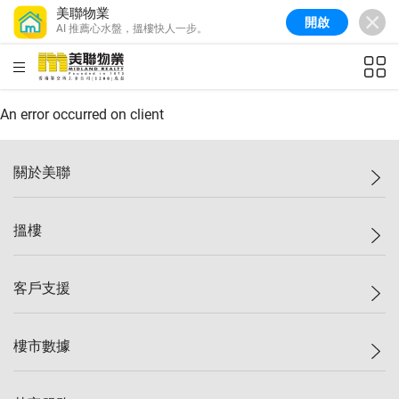
美聯物業
開啟
AI 推薦心水盤，搵樓快人一步。
美聯信心指數
77.1
較上週
0.7%
較上月
-0.4%
(
03/08/2026
)
HKD
ft²
全港樓價指數
149.1
較上週
0%
較上月
0.4%
(
03/08/2026
)
An error occurred on client
港島樓價指數
157.4
較上週
-0.3%
較上月
-0.8%
(
03/08/2026
)
關於美聯
九龍樓價指數
156.4
較上週
-0.1%
較上月
0.3%
(
03/08/2026
)
美聯集團
搵樓
新界樓價指數
134.8
較上週
0.1%
較上月
0.9%
(
03/08/2026
)
投資者關係
美聯信心指數
77.1
較上週
0.7%
較上月
-0.4%
(
03/08/2026
)
集團動態
一手新盤
客戶支援
人才招募
二手盤
網站地圖
上車
自助放盤
樓市數據
減價
專業代理
低水
分行網絡
樓價指數