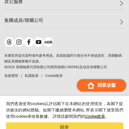
其它服務
美聯豪宅
查詢熱線
信心指數
獨家樓盤
聯絡我們
最新成交
屋苑專頁
租盤
集團成員/聯屬公司
按揭計算機
歷史成交
大灣區專頁
居屋專頁
負擔能力計算機
成交數據
樓市資訊
買賣流程
美聯物業
轉按計算機
屋苑成交排行榜
美聯精英會
鋑聯控股
*
繳款方式
地區百科
美聯慈善基金
美聯工商舖
*
本網頁所提供資料僅作參考用途。若因錯漏而引致任何不便或損失，美聯數碼
美善會
美聯中國
網及美聯物業概不負責。
地產代理管理協會
©
2026
美聯物業代理有限公司牌照號碼C-000982及或其有聯繫公司
美聯澳門
申報已遞交的購樓意向登記
免責聲明
私隱政策
Cookie政策
美聯金融集團
我要放盤
美聯移民顧問
美聯升學顧問
美聯測量師行
我們透過使用cookies以評估閣下在本網站的使用情況，為閣下提
香港置業
供最佳的網站體驗。如閣下繼續瀏覽本網站, 即表示閣下接受我們
使用cookies來收集數據。 詳情請參閱我們的
Cookie政策
。
經絡按揭
美聯會
同意