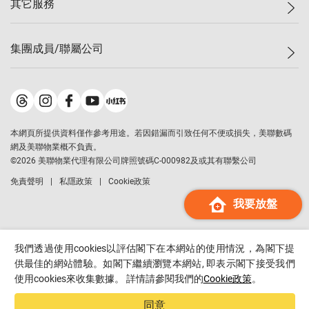
其它服務
美聯豪宅
查詢熱線
信心指數
獨家樓盤
聯絡我們
最新成交
屋苑專頁
租盤
集團成員/聯屬公司
按揭計算機
歷史成交
大灣區專頁
居屋專頁
負擔能力計算機
成交數據
樓市資訊
買賣流程
美聯物業
轉按計算機
屋苑成交排行榜
美聯精英會
鋑聯控股
*
繳款方式
地區百科
美聯慈善基金
美聯工商舖
*
本網頁所提供資料僅作參考用途。若因錯漏而引致任何不便或損失，美聯數碼
美善會
美聯中國
網及美聯物業概不負責。
地產代理管理協會
©
2026
美聯物業代理有限公司牌照號碼C-000982及或其有聯繫公司
美聯澳門
申報已遞交的購樓意向登記
免責聲明
私隱政策
Cookie政策
美聯金融集團
我要放盤
美聯移民顧問
美聯升學顧問
美聯測量師行
我們透過使用cookies以評估閣下在本網站的使用情況，為閣下提
香港置業
供最佳的網站體驗。如閣下繼續瀏覽本網站, 即表示閣下接受我們
使用cookies來收集數據。 詳情請參閱我們的
Cookie政策
。
經絡按揭
美聯會
同意