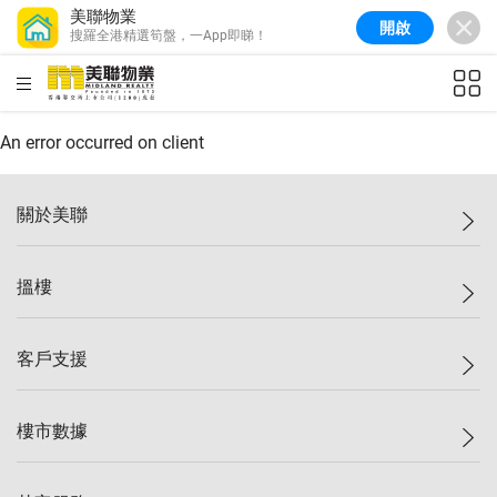
美聯物業
開啟
搜羅全港精選筍盤，一App即睇！
美聯信心指數
77.1
較上週
0.7%
較上月
-0.4%
(
03/08/2026
)
HKD
ft²
全港樓價指數
149.1
較上週
0%
較上月
0.4%
(
03/08/2026
)
An error occurred on client
港島樓價指數
157.4
較上週
-0.3%
較上月
-0.8%
(
03/08/2026
)
關於美聯
九龍樓價指數
156.4
較上週
-0.1%
較上月
0.3%
(
03/08/2026
)
美聯集團
搵樓
新界樓價指數
134.8
較上週
0.1%
較上月
0.9%
(
03/08/2026
)
投資者關係
美聯信心指數
77.1
較上週
0.7%
較上月
-0.4%
(
03/08/2026
)
集團動態
一手新盤
客戶支援
人才招募
二手盤
網站地圖
上車
自助放盤
樓市數據
減價
專業代理
低水
分行網絡
樓價指數