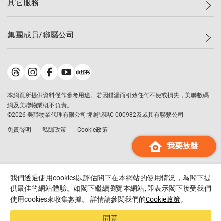
其它服務
美聯豪宅
查詢熱線
信心指數
獨家樓盤
聯絡我們
最新成交
屋苑專頁
租盤
集團成員/聯屬公司
按揭計算機
歷史成交
大灣區專頁
居屋專頁
負擔能力計算機
成交數據
樓市資訊
買賣流程
美聯物業
轉按計算機
屋苑成交排行榜
美聯精英會
鋑聯控股
*
繳款方式
地區百科
美聯慈善基金
美聯工商舖
*
本網頁所提供資料僅作參考用途。若因錯漏而引致任何不便或損失，美聯數碼
美善會
美聯中國
網及美聯物業概不負責。
地產代理管理協會
©
2026
美聯物業代理有限公司牌照號碼C-000982及或其有聯繫公司
美聯澳門
申報已遞交的購樓意向登記
免責聲明
私隱政策
Cookie政策
美聯金融集團
我要放盤
美聯移民顧問
美聯升學顧問
美聯測量師行
我們透過使用cookies以評估閣下在本網站的使用情況，為閣下提
香港置業
供最佳的網站體驗。如閣下繼續瀏覽本網站, 即表示閣下接受我們
使用cookies來收集數據。 詳情請參閱我們的
Cookie政策
。
經絡按揭
美聯會
同意