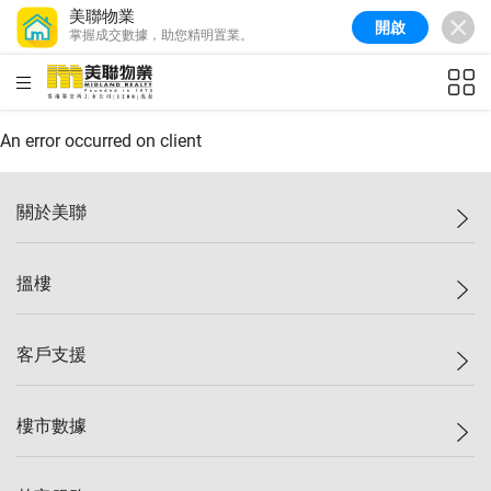
美聯物業
開啟
掌握成交數據，助您精明置業。
美聯信心指數
77.1
較上週
0.7%
較上月
-0.4%
(
03/08/2026
)
HKD
ft²
全港樓價指數
149.1
較上週
0%
較上月
0.4%
(
03/08/2026
)
An error occurred on client
港島樓價指數
157.4
較上週
-0.3%
較上月
-0.8%
(
03/08/2026
)
關於美聯
九龍樓價指數
156.4
較上週
-0.1%
較上月
0.3%
(
03/08/2026
)
美聯集團
搵樓
新界樓價指數
134.8
較上週
0.1%
較上月
0.9%
(
03/08/2026
)
投資者關係
美聯信心指數
77.1
較上週
0.7%
較上月
-0.4%
(
03/08/2026
)
集團動態
一手新盤
客戶支援
人才招募
二手盤
網站地圖
上車
自助放盤
樓市數據
減價
專業代理
低水
分行網絡
樓價指數