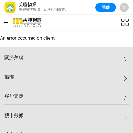
美聯物業
開啟
掌握成交數據，助您精明置業。
美聯信心指數
77.1
較上週
0.7%
較上月
-0.4%
(
03/08/2026
)
HKD
ft²
全港樓價指數
149.1
較上週
0%
較上月
0.4%
(
03/08/2026
)
An error occurred on client
港島樓價指數
157.4
較上週
-0.3%
較上月
-0.8%
(
03/08/2026
)
關於美聯
九龍樓價指數
156.4
較上週
-0.1%
較上月
0.3%
(
03/08/2026
)
美聯集團
搵樓
新界樓價指數
134.8
較上週
0.1%
較上月
0.9%
(
03/08/2026
)
投資者關係
美聯信心指數
77.1
較上週
0.7%
較上月
-0.4%
(
03/08/2026
)
集團動態
一手新盤
客戶支援
人才招募
二手盤
網站地圖
上車
自助放盤
樓市數據
減價
專業代理
低水
分行網絡
樓價指數