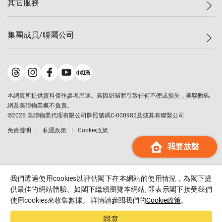
其它服務
美聯豪宅
查詢熱線
信心指數
獨家樓盤
聯絡我們
最新成交
屋苑專頁
租盤
集團成員/聯屬公司
按揭計算機
歷史成交
大灣區專頁
居屋專頁
負擔能力計算機
成交數據
樓市資訊
買賣流程
美聯物業
轉按計算機
屋苑成交排行榜
美聯精英會
鋑聯控股
*
繳款方式
地區百科
美聯慈善基金
美聯工商舖
*
本網頁所提供資料僅作參考用途。若因錯漏而引致任何不便或損失，美聯數碼
美善會
美聯中國
網及美聯物業概不負責。
地產代理管理協會
©
2026
美聯物業代理有限公司牌照號碼C-000982及或其有聯繫公司
美聯澳門
申報已遞交的購樓意向登記
免責聲明
私隱政策
Cookie政策
美聯金融集團
我要放盤
美聯移民顧問
美聯升學顧問
美聯測量師行
我們透過使用cookies以評估閣下在本網站的使用情況，為閣下提
香港置業
供最佳的網站體驗。如閣下繼續瀏覽本網站, 即表示閣下接受我們
使用cookies來收集數據。 詳情請參閱我們的
Cookie政策
。
經絡按揭
美聯會
同意