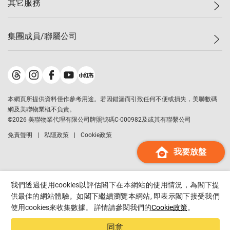
其它服務
美聯豪宅
查詢熱線
信心指數
獨家樓盤
聯絡我們
最新成交
屋苑專頁
租盤
集團成員/聯屬公司
按揭計算機
歷史成交
大灣區專頁
居屋專頁
負擔能力計算機
成交數據
樓市資訊
買賣流程
美聯物業
轉按計算機
屋苑成交排行榜
美聯精英會
鋑聯控股
*
繳款方式
地區百科
美聯慈善基金
美聯工商舖
*
本網頁所提供資料僅作參考用途。若因錯漏而引致任何不便或損失，美聯數碼
美善會
美聯中國
網及美聯物業概不負責。
地產代理管理協會
©
2026
美聯物業代理有限公司牌照號碼C-000982及或其有聯繫公司
美聯澳門
申報已遞交的購樓意向登記
免責聲明
私隱政策
Cookie政策
美聯金融集團
我要放盤
美聯移民顧問
美聯升學顧問
美聯測量師行
我們透過使用cookies以評估閣下在本網站的使用情況，為閣下提
香港置業
供最佳的網站體驗。如閣下繼續瀏覽本網站, 即表示閣下接受我們
使用cookies來收集數據。 詳情請參閱我們的
Cookie政策
。
經絡按揭
美聯會
同意