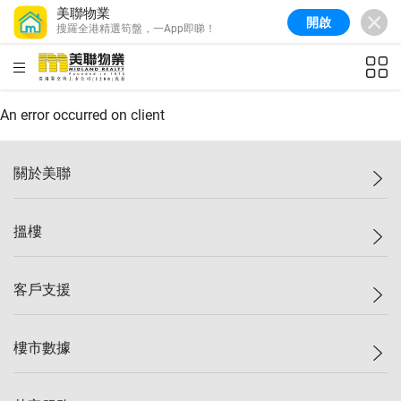
美聯物業
開啟
搜羅全港精選筍盤，一App即睇！
美聯信心指數
77.1
較上週
0.7%
較上月
-0.4%
(
03/08/2026
)
HKD
ft²
全港樓價指數
149.1
較上週
0%
較上月
0.4%
(
03/08/2026
)
An error occurred on client
港島樓價指數
157.4
較上週
-0.3%
較上月
-0.8%
(
03/08/2026
)
關於美聯
九龍樓價指數
156.4
較上週
-0.1%
較上月
0.3%
(
03/08/2026
)
美聯集團
搵樓
新界樓價指數
134.8
較上週
0.1%
較上月
0.9%
(
03/08/2026
)
投資者關係
美聯信心指數
77.1
較上週
0.7%
較上月
-0.4%
(
03/08/2026
)
集團動態
一手新盤
客戶支援
人才招募
二手盤
網站地圖
上車
自助放盤
樓市數據
減價
專業代理
低水
分行網絡
樓價指數