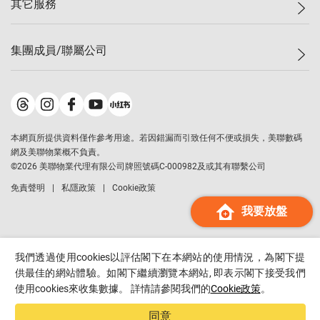
其它服務
美聯豪宅
查詢熱線
信心指數
獨家樓盤
聯絡我們
最新成交
屋苑專頁
租盤
集團成員/聯屬公司
按揭計算機
歷史成交
大灣區專頁
居屋專頁
負擔能力計算機
成交數據
樓市資訊
買賣流程
美聯物業
轉按計算機
屋苑成交排行榜
美聯精英會
鋑聯控股
*
繳款方式
地區百科
美聯慈善基金
美聯工商舖
*
本網頁所提供資料僅作參考用途。若因錯漏而引致任何不便或損失，美聯數碼
美善會
美聯中國
網及美聯物業概不負責。
地產代理管理協會
©
2026
美聯物業代理有限公司牌照號碼C-000982及或其有聯繫公司
美聯澳門
申報已遞交的購樓意向登記
免責聲明
私隱政策
Cookie政策
美聯金融集團
我要放盤
美聯移民顧問
美聯升學顧問
美聯測量師行
我們透過使用cookies以評估閣下在本網站的使用情況，為閣下提
香港置業
供最佳的網站體驗。如閣下繼續瀏覽本網站, 即表示閣下接受我們
使用cookies來收集數據。 詳情請參閱我們的
Cookie政策
。
經絡按揭
美聯會
同意