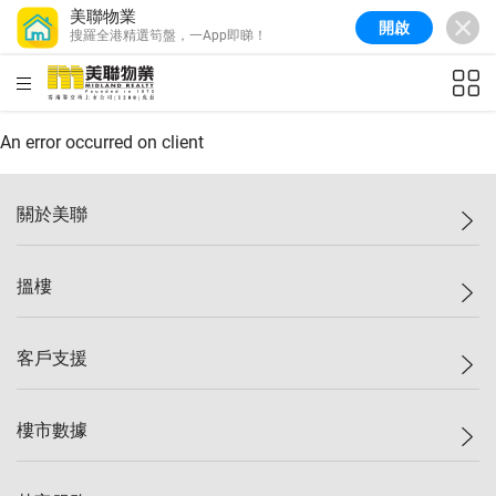
美聯物業
開啟
搜羅全港精選筍盤，一App即睇！
美聯信心指數
77.1
較上週
0.7%
較上月
-0.4%
(
03/08/2026
)
HKD
ft²
全港樓價指數
149.1
較上週
0%
較上月
0.4%
(
03/08/2026
)
An error occurred on client
港島樓價指數
157.4
較上週
-0.3%
較上月
-0.8%
(
03/08/2026
)
關於美聯
九龍樓價指數
156.4
較上週
-0.1%
較上月
0.3%
(
03/08/2026
)
美聯集團
搵樓
新界樓價指數
134.8
較上週
0.1%
較上月
0.9%
(
03/08/2026
)
投資者關係
美聯信心指數
77.1
較上週
0.7%
較上月
-0.4%
(
03/08/2026
)
集團動態
一手新盤
客戶支援
人才招募
二手盤
網站地圖
上車
自助放盤
樓市數據
減價
專業代理
低水
分行網絡
樓價指數