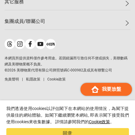
其它服務
美聯豪宅
查詢熱線
信心指數
獨家樓盤
聯絡我們
最新成交
屋苑專頁
租盤
集團成員/聯屬公司
按揭計算機
歷史成交
大灣區專頁
居屋專頁
負擔能力計算機
成交數據
樓市資訊
買賣流程
美聯物業
轉按計算機
屋苑成交排行榜
美聯精英會
鋑聯控股
*
繳款方式
地區百科
美聯慈善基金
美聯工商舖
*
本網頁所提供資料僅作參考用途。若因錯漏而引致任何不便或損失，美聯數碼
美善會
美聯中國
網及美聯物業概不負責。
地產代理管理協會
©
2026
美聯物業代理有限公司牌照號碼C-000982及或其有聯繫公司
美聯澳門
申報已遞交的購樓意向登記
免責聲明
私隱政策
Cookie政策
美聯金融集團
我要放盤
美聯移民顧問
美聯升學顧問
美聯測量師行
我們透過使用cookies以評估閣下在本網站的使用情況，為閣下提
香港置業
供最佳的網站體驗。如閣下繼續瀏覽本網站, 即表示閣下接受我們
使用cookies來收集數據。 詳情請參閱我們的
Cookie政策
。
經絡按揭
美聯會
同意