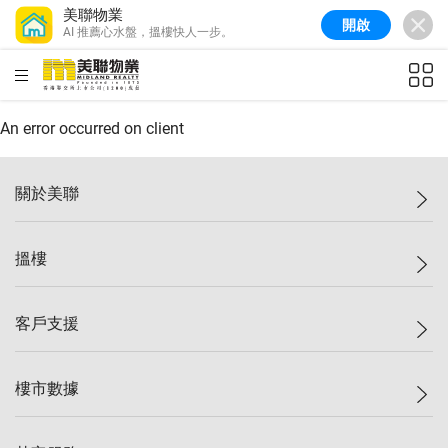
美聯物業
開啟
AI 推薦心水盤，搵樓快人一步。
美聯信心指數
77.1
較上週
0.7%
較上月
-0.4%
(
03/08/2026
)
HKD
ft²
全港樓價指數
149.1
較上週
0%
較上月
0.4%
(
03/08/2026
)
An error occurred on client
港島樓價指數
157.4
較上週
-0.3%
較上月
-0.8%
(
03/08/2026
)
關於美聯
九龍樓價指數
156.4
較上週
-0.1%
較上月
0.3%
(
03/08/2026
)
美聯集團
搵樓
新界樓價指數
134.8
較上週
0.1%
較上月
0.9%
(
03/08/2026
)
投資者關係
美聯信心指數
77.1
較上週
0.7%
較上月
-0.4%
(
03/08/2026
)
集團動態
一手新盤
客戶支援
人才招募
二手盤
網站地圖
上車
自助放盤
樓市數據
減價
專業代理
低水
分行網絡
樓價指數