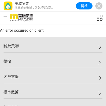
美聯物業
開啟
掌握成交數據，助您精明置業。
美聯信心指數
77.1
較上週
0.7%
較上月
-0.4%
(
03/08/2026
)
HKD
ft²
全港樓價指數
149.1
較上週
0%
較上月
0.4%
(
03/08/2026
)
An error occurred on client
港島樓價指數
157.4
較上週
-0.3%
較上月
-0.8%
(
03/08/2026
)
關於美聯
九龍樓價指數
156.4
較上週
-0.1%
較上月
0.3%
(
03/08/2026
)
美聯集團
搵樓
新界樓價指數
134.8
較上週
0.1%
較上月
0.9%
(
03/08/2026
)
投資者關係
美聯信心指數
77.1
較上週
0.7%
較上月
-0.4%
(
03/08/2026
)
集團動態
一手新盤
客戶支援
人才招募
二手盤
網站地圖
上車
自助放盤
樓市數據
減價
專業代理
低水
分行網絡
樓價指數