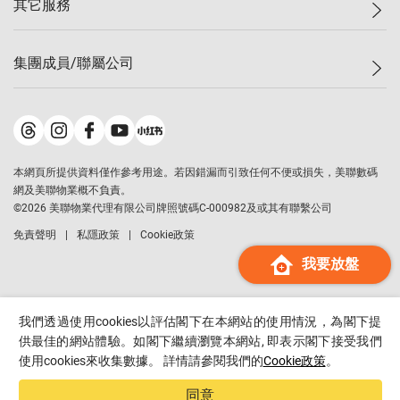
其它服務
美聯豪宅
查詢熱線
信心指數
獨家樓盤
聯絡我們
最新成交
屋苑專頁
租盤
集團成員/聯屬公司
按揭計算機
歷史成交
大灣區專頁
居屋專頁
負擔能力計算機
成交數據
樓市資訊
買賣流程
美聯物業
轉按計算機
屋苑成交排行榜
美聯精英會
鋑聯控股
*
繳款方式
地區百科
美聯慈善基金
美聯工商舖
*
本網頁所提供資料僅作參考用途。若因錯漏而引致任何不便或損失，美聯數碼
美善會
美聯中國
網及美聯物業概不負責。
地產代理管理協會
©
2026
美聯物業代理有限公司牌照號碼C-000982及或其有聯繫公司
美聯澳門
申報已遞交的購樓意向登記
免責聲明
私隱政策
Cookie政策
美聯金融集團
我要放盤
美聯移民顧問
美聯升學顧問
美聯測量師行
我們透過使用cookies以評估閣下在本網站的使用情況，為閣下提
香港置業
供最佳的網站體驗。如閣下繼續瀏覽本網站, 即表示閣下接受我們
使用cookies來收集數據。 詳情請參閱我們的
Cookie政策
。
經絡按揭
美聯會
同意