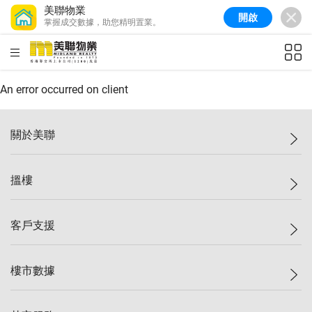
美聯物業
開啟
掌握成交數據，助您精明置業。
美聯信心指數
77.1
較上週
0.7%
較上月
-0.4%
(
03/08/2026
)
HKD
ft²
全港樓價指數
149.1
較上週
0%
較上月
0.4%
(
03/08/2026
)
An error occurred on client
港島樓價指數
157.4
較上週
-0.3%
較上月
-0.8%
(
03/08/2026
)
關於美聯
九龍樓價指數
156.4
較上週
-0.1%
較上月
0.3%
(
03/08/2026
)
美聯集團
搵樓
新界樓價指數
134.8
較上週
0.1%
較上月
0.9%
(
03/08/2026
)
投資者關係
美聯信心指數
77.1
較上週
0.7%
較上月
-0.4%
(
03/08/2026
)
集團動態
一手新盤
客戶支援
人才招募
二手盤
網站地圖
上車
自助放盤
樓市數據
減價
專業代理
低水
分行網絡
樓價指數