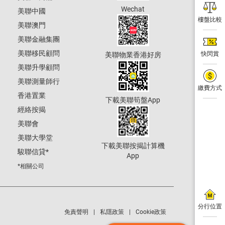
Wechat
美聯中國
樓盤比較
美聯澳門
美聯金融集團
美聯移民顧問
快閃賞
美聯物業香港好房
美聯升學顧問
美聯測量師行
繳費方式
香港置業
下載美聯筍盤App
經絡按揭
美聯會
美聯大學堂
下載美聯按揭計算機
駿聯信貸
*
App
*相關公司
分行位置
免責聲明
私隱政策
Cookie政策