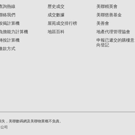
查詢熱線
歷史成交
美聯精英會
聯絡我們
成交數據
美聯慈善基金
按揭計算機
屋苑成交排行榜
美善會
負擔能力計算機
地區百科
地產代理管理協會
轉按計算機
申報已遞交的購樓意
向登記
繳款方式
損失，美聯數碼網及美聯物業概不負責。
繫公司