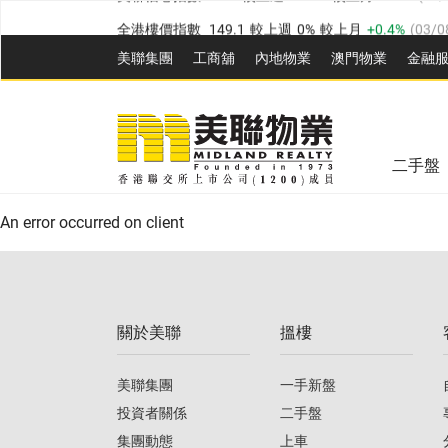
全港樓價指數
149.1
較上週
0%
較上月
0.4%
(
03/0
港島樓價指數
157.4
較上週
-0.3%
較上月
-0.8%
(
03
美聯集團
工商舖
內地物業
澳門物業
金融
九龍樓價指數
156.4
較上週
-0.1%
較上月
0.3%
(
03
美聯信心指數
77.1
較上週
0.7%
較上月
-0.4%
(
03/
新界樓價指數
134.8
較上週
0.1%
較上月
0.9%
(
0
全港樓價指數
149.1
較上週
0%
較上月
0.4%
(
03/0
美聯信心指數
77.1
較上週
0.7%
較上月
-0.4%
(
03/
二手盤
港島樓價指數
157.4
較上週
-0.3%
較上月
-0.8%
(
03
An error occurred on client
九龍樓價指數
156.4
較上週
-0.1%
較上月
0.3%
(
03
新界樓價指數
134.8
較上週
0.1%
較上月
0.9%
(
0
關於美聯
搵樓
美聯信心指數
77.1
較上週
0.7%
較上月
-0.4%
(
03/
美聯集團
一手新盤
投資者關係
二手盤
集團動態
上車