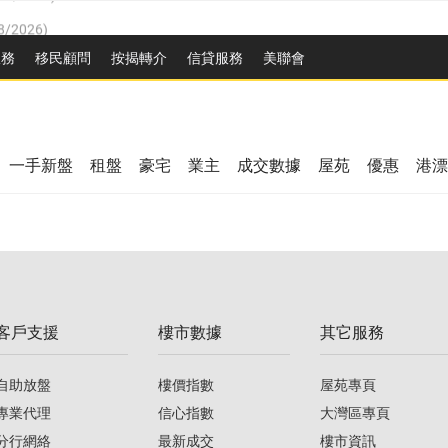
8/2026
)
/08/2026
)
服務
移民顧問
按揭轉介
信貸服務
美聯會
/08/2026
)
08/2026
)
3/08/2026
)
8/2026
)
08/2026
)
一手新盤
租盤
豪宅
業主
成交數據
屋苑
優惠
港漂
/08/2026
)
/08/2026
)
3/08/2026
)
客戶支援
樓市數據
其它服務
08/2026
)
自助放盤
樓價指數
屋苑專頁
專業代理
信心指數
大灣區專頁
分行網絡
最新成交
樓市資訊