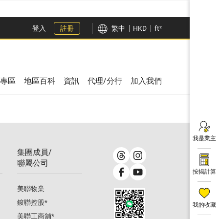
登入
註冊
繁中
HKD
ft²
專區
地區百科
資訊
代理/分行
加入我們
我是業主
集團成員/
聯屬公司
按揭計算
美聯物業
鋑聯控股
*
我的收藏
美聯工商舖
*