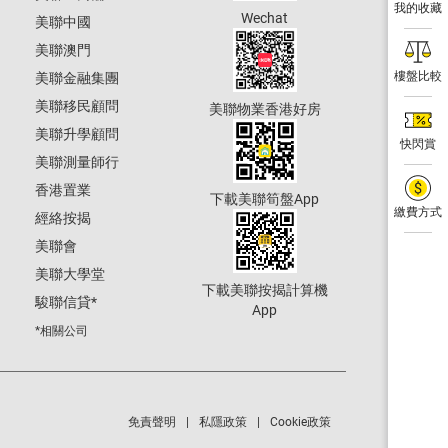
我的收藏
Wechat
美聯中國
美聯澳門
樓盤比較
美聯金融集團
美聯移民顧問
美聯物業香港好房
美聯升學顧問
快閃賞
美聯測量師行
香港置業
下載美聯筍盤App
繳費方式
經絡按揭
美聯會
美聯大學堂
下載美聯按揭計算機
駿聯信貸
*
App
*相關公司
免責聲明
私隱政策
Cookie政策