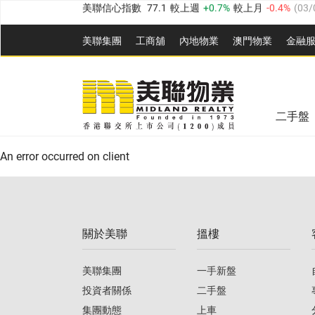
全港樓價指數
149.1
較上週
0%
較上月
0.4%
(
03/0
美聯集團
工商舖
內地物業
澳門物業
金融
港島樓價指數
157.4
較上週
-0.3%
較上月
-0.8%
(
03
九龍樓價指數
156.4
較上週
-0.1%
較上月
0.3%
(
03
美聯信心指數
77.1
較上週
0.7%
較上月
-0.4%
(
03/
新界樓價指數
134.8
較上週
0.1%
較上月
0.9%
(
0
全港樓價指數
149.1
較上週
0%
較上月
0.4%
(
03/0
二手盤
美聯信心指數
77.1
較上週
0.7%
較上月
-0.4%
(
03/
港島樓價指數
157.4
較上週
-0.3%
較上月
-0.8%
(
03
An error occurred on client
九龍樓價指數
156.4
較上週
-0.1%
較上月
0.3%
(
03
新界樓價指數
134.8
較上週
0.1%
較上月
0.9%
(
0
關於美聯
搵樓
美聯信心指數
77.1
較上週
0.7%
較上月
-0.4%
(
03/
美聯集團
一手新盤
投資者關係
二手盤
集團動態
上車