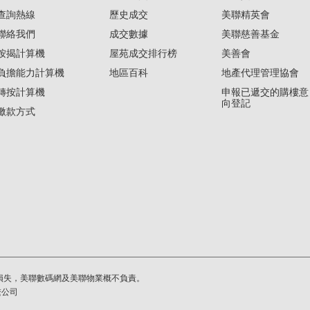
查詢熱線
歷史成交
美聯精英會
聯絡我們
成交數據
美聯慈善基金
按揭計算機
屋苑成交排行榜
美善會
負擔能力計算機
地區百科
地產代理管理協會
轉按計算機
申報已遞交的購樓意
向登記
繳款方式
損失，美聯數碼網及美聯物業概不負責。
繫公司