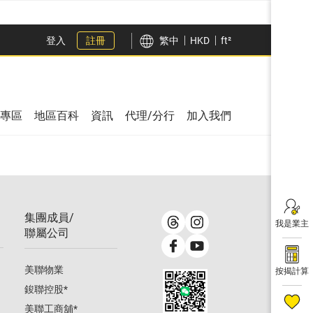
登入
註冊
繁中
HKD
ft²
專區
地區百科
資訊
代理/分行
加入我們
集團成員/
我是業主
聯屬公司
美聯物業
按揭計算
鋑聯控股
*
美聯工商舖
*