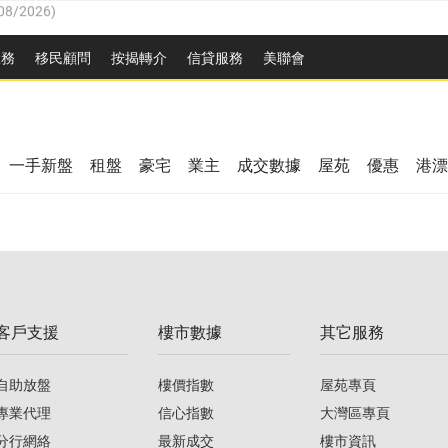
8/2026
)
服務
移民顧問
按揭轉介
信貸服務
美聯會
/08/2026
)
/08/2026
)
08/2026
)
3/08/2026
)
8/2026
)
一手新盤
租盤
豪宅
業主
成交數據
屋苑
優惠
港漂
08/2026
)
/08/2026
)
/08/2026
)
3/08/2026
)
客戶支援
樓市數據
其它服務
08/2026
)
自助放盤
樓價指數
屋苑專頁
專業代理
信心指數
大灣區專頁
分行網絡
最新成交
樓市資訊