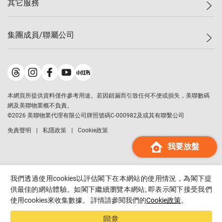
其它服務
美聯豪宅
查詢熱線
信心指數
獨家樓盤
聯絡我們
最新成交
屋苑專頁
租盤
集團成員/聯屬公司
按揭計算機
歷史成交
大灣區專頁
居屋專頁
負擔能力計算機
成交數據
樓市資訊
買賣流程
美聯物業
轉按計算機
屋苑成交排行榜
美聯精英會
鋑聯控股
*
繳款方式
地區百科
美聯慈善基金
美聯工商舖
*
本網頁所提供資料僅作參考用途。若因錯漏而引致任何不便或損失，美聯數碼
美善會
美聯中國
網及美聯物業概不負責。
地產代理管理協會
©
2026
美聯物業代理有限公司牌照號碼C-000982及或其有聯繫公司
美聯澳門
申報已遞交的購樓意向登記
免責聲明
私隱政策
Cookie政策
美聯金融集團
我要放盤
美聯移民顧問
美聯升學顧問
美聯測量師行
我們透過使用cookies以評估閣下在本網站的使用情況，為閣下提
香港置業
供最佳的網站體驗。如閣下繼續瀏覽本網站, 即表示閣下接受我們
使用cookies來收集數據。 詳情請參閱我們的
Cookie政策
。
經絡按揭
美聯會
同意