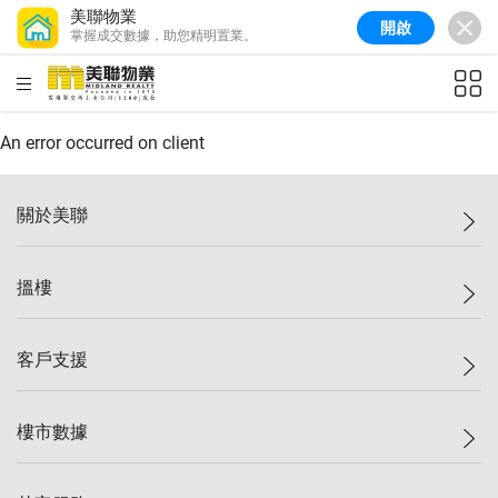
美聯物業
開啟
掌握成交數據，助您精明置業。
美聯信心指數
77.1
較上週
0.7%
較上月
-0.4%
(
03/08/2026
)
HKD
ft²
全港樓價指數
149.1
較上週
0%
較上月
0.4%
(
03/08/2026
)
An error occurred on client
港島樓價指數
157.4
較上週
-0.3%
較上月
-0.8%
(
03/08/2026
)
關於美聯
九龍樓價指數
156.4
較上週
-0.1%
較上月
0.3%
(
03/08/2026
)
美聯集團
搵樓
新界樓價指數
134.8
較上週
0.1%
較上月
0.9%
(
03/08/2026
)
投資者關係
美聯信心指數
77.1
較上週
0.7%
較上月
-0.4%
(
03/08/2026
)
集團動態
一手新盤
客戶支援
人才招募
二手盤
網站地圖
上車
自助放盤
樓市數據
減價
專業代理
低水
分行網絡
樓價指數