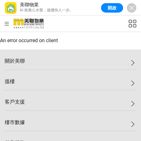
美聯物業
開啟
AI 推薦心水盤，搵樓快人一步。
美聯信心指數
77.1
較上週
0.7%
較上月
-0.4%
(
03/08/2026
)
HKD
ft²
全港樓價指數
149.1
較上週
0%
較上月
0.4%
(
03/08/2026
)
An error occurred on client
港島樓價指數
157.4
較上週
-0.3%
較上月
-0.8%
(
03/08/2026
)
關於美聯
九龍樓價指數
156.4
較上週
-0.1%
較上月
0.3%
(
03/08/2026
)
美聯集團
搵樓
新界樓價指數
134.8
較上週
0.1%
較上月
0.9%
(
03/08/2026
)
投資者關係
美聯信心指數
77.1
較上週
0.7%
較上月
-0.4%
(
03/08/2026
)
集團動態
一手新盤
客戶支援
人才招募
二手盤
網站地圖
上車
自助放盤
樓市數據
減價
專業代理
低水
分行網絡
樓價指數