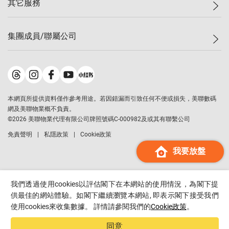
其它服務
美聯豪宅
查詢熱線
信心指數
獨家樓盤
聯絡我們
最新成交
屋苑專頁
租盤
集團成員/聯屬公司
按揭計算機
歷史成交
大灣區專頁
居屋專頁
負擔能力計算機
成交數據
樓市資訊
買賣流程
美聯物業
轉按計算機
屋苑成交排行榜
美聯精英會
鋑聯控股
*
繳款方式
地區百科
美聯慈善基金
美聯工商舖
*
本網頁所提供資料僅作參考用途。若因錯漏而引致任何不便或損失，美聯數碼
美善會
美聯中國
網及美聯物業概不負責。
地產代理管理協會
©
2026
美聯物業代理有限公司牌照號碼C-000982及或其有聯繫公司
美聯澳門
申報已遞交的購樓意向登記
免責聲明
私隱政策
Cookie政策
美聯金融集團
我要放盤
美聯移民顧問
美聯升學顧問
美聯測量師行
我們透過使用cookies以評估閣下在本網站的使用情況，為閣下提
香港置業
供最佳的網站體驗。如閣下繼續瀏覽本網站, 即表示閣下接受我們
使用cookies來收集數據。 詳情請參閱我們的
Cookie政策
。
經絡按揭
美聯會
同意