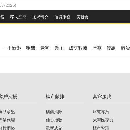
08/2026
)
8/2026
)
服務
移民顧問
按揭轉介
信貸服務
美聯會
/08/2026
)
08/2026
)
/08/2026
)
8/2026
)
3/08/2026
)
一手新盤
租盤
豪宅
業主
成交數據
屋苑
優惠
港漂
08/2026
)
/08/2026
)
/08/2026
)
3/08/2026
)
客戶支援
樓市數據
其它服務
08/2026
)
自助放盤
樓價指數
屋苑專頁
專業代理
信心指數
大灣區專頁
分行網絡
最新成交
樓市資訊