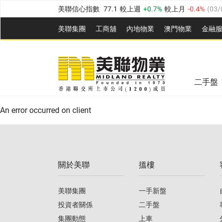
美聯信心指數
77.1
較上週
0.7%
較上月
-0.4%
(
03/
全港樓價指數
149.1
較上週
0%
較上月
0.4%
(
03/0
美聯集團
工商舖
內地物業
澳門物業
金融
港島樓價指數
157.4
較上週
-0.3%
較上月
-0.8%
(
03
美聯信心指數
77.1
較上週
0.7%
較上月
-0.4%
(
03/
九龍樓價指數
156.4
較上週
-0.1%
較上月
0.3%
(
03
全港樓價指數
149.1
較上週
0%
較上月
0.4%
(
03/0
新界樓價指數
134.8
較上週
0.1%
較上月
0.9%
(
0
二手盤
美聯信心指數
77.1
較上週
0.7%
較上月
-0.4%
(
03/
港島樓價指數
157.4
較上週
-0.3%
較上月
-0.8%
(
03
An error occurred on client
九龍樓價指數
156.4
較上週
-0.1%
較上月
0.3%
(
03
新界樓價指數
134.8
較上週
0.1%
較上月
0.9%
(
0
關於美聯
搵樓
美聯信心指數
77.1
較上週
0.7%
較上月
-0.4%
(
03/
美聯集團
一手新盤
投資者關係
二手盤
集團動態
上車