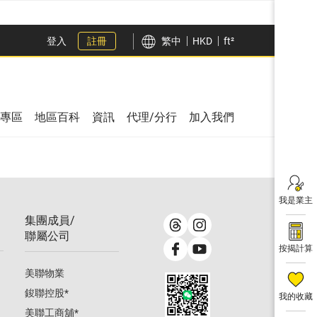
登入
註冊
繁中
HKD
ft²
專區
地區百科
資訊
代理/分行
加入我們
我是業主
集團成員/
聯屬公司
按揭計算
美聯物業
鋑聯控股
*
我的收藏
美聯工商舖
*