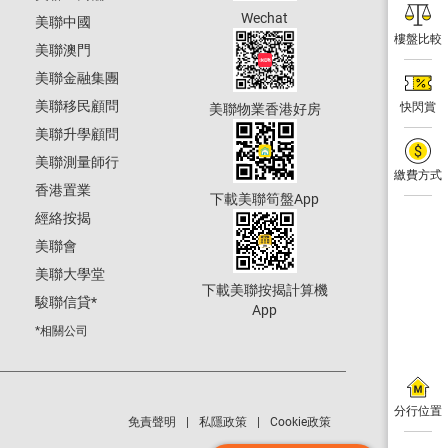
Wechat
美聯中國
樓盤比較
美聯澳門
美聯金融集團
美聯移民顧問
快閃賞
美聯物業香港好房
美聯升學顧問
美聯測量師行
繳費方式
香港置業
下載美聯筍盤App
經絡按揭
美聯會
美聯大學堂
下載美聯按揭計算機
駿聯信貸
*
App
*相關公司
分行位置
免責聲明
私隱政策
Cookie政策