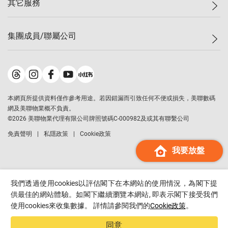
其它服務
美聯豪宅
查詢熱線
信心指數
獨家樓盤
聯絡我們
最新成交
屋苑專頁
租盤
集團成員/聯屬公司
按揭計算機
歷史成交
大灣區專頁
居屋專頁
負擔能力計算機
成交數據
樓市資訊
買賣流程
美聯物業
轉按計算機
屋苑成交排行榜
美聯精英會
鋑聯控股
*
繳款方式
地區百科
美聯慈善基金
美聯工商舖
*
本網頁所提供資料僅作參考用途。若因錯漏而引致任何不便或損失，美聯數碼
美善會
美聯中國
網及美聯物業概不負責。
地產代理管理協會
©
2026
美聯物業代理有限公司牌照號碼C-000982及或其有聯繫公司
美聯澳門
申報已遞交的購樓意向登記
免責聲明
私隱政策
Cookie政策
美聯金融集團
我要放盤
美聯移民顧問
美聯升學顧問
美聯測量師行
我們透過使用cookies以評估閣下在本網站的使用情況，為閣下提
香港置業
供最佳的網站體驗。如閣下繼續瀏覽本網站, 即表示閣下接受我們
使用cookies來收集數據。 詳情請參閱我們的
Cookie政策
。
經絡按揭
美聯會
同意