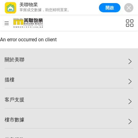
美聯物業
開啟
掌握成交數據，助您精明置業。
美聯信心指數
77.1
較上週
0.7%
較上月
-0.4%
(
03/08/2026
)
HKD
ft²
全港樓價指數
149.1
較上週
0%
較上月
0.4%
(
03/08/2026
)
An error occurred on client
港島樓價指數
157.4
較上週
-0.3%
較上月
-0.8%
(
03/08/2026
)
關於美聯
九龍樓價指數
156.4
較上週
-0.1%
較上月
0.3%
(
03/08/2026
)
美聯集團
搵樓
新界樓價指數
134.8
較上週
0.1%
較上月
0.9%
(
03/08/2026
)
投資者關係
美聯信心指數
77.1
較上週
0.7%
較上月
-0.4%
(
03/08/2026
)
集團動態
一手新盤
客戶支援
人才招募
二手盤
網站地圖
上車
自助放盤
樓市數據
減價
專業代理
低水
分行網絡
樓價指數