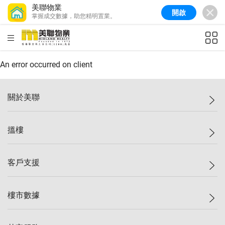
美聯物業
開啟
掌握成交數據，助您精明置業。
美聯信心指數
77.1
較上週
0.7%
較上月
-0.4%
(
03/08/2026
)
HKD
ft²
全港樓價指數
149.1
較上週
0%
較上月
0.4%
(
03/08/2026
)
An error occurred on client
港島樓價指數
157.4
較上週
-0.3%
較上月
-0.8%
(
03/08/2026
)
關於美聯
九龍樓價指數
156.4
較上週
-0.1%
較上月
0.3%
(
03/08/2026
)
美聯集團
搵樓
新界樓價指數
134.8
較上週
0.1%
較上月
0.9%
(
03/08/2026
)
投資者關係
美聯信心指數
77.1
較上週
0.7%
較上月
-0.4%
(
03/08/2026
)
集團動態
一手新盤
客戶支援
人才招募
二手盤
網站地圖
上車
自助放盤
樓市數據
減價
專業代理
低水
分行網絡
樓價指數