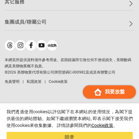
其它服務
美聯豪宅
查詢熱線
信心指數
獨家樓盤
聯絡我們
最新成交
屋苑專頁
租盤
集團成員/聯屬公司
按揭計算機
歷史成交
大灣區專頁
居屋專頁
負擔能力計算機
成交數據
樓市資訊
買賣流程
美聯物業
轉按計算機
屋苑成交排行榜
美聯精英會
鋑聯控股
*
繳款方式
地區百科
美聯慈善基金
美聯工商舖
*
本網頁所提供資料僅作參考用途。若因錯漏而引致任何不便或損失，美聯數碼
美善會
美聯中國
網及美聯物業概不負責。
地產代理管理協會
©
2026
美聯物業代理有限公司牌照號碼C-000982及或其有聯繫公司
美聯澳門
申報已遞交的購樓意向登記
免責聲明
私隱政策
Cookie政策
美聯金融集團
我要放盤
美聯移民顧問
美聯升學顧問
美聯測量師行
我們透過使用cookies以評估閣下在本網站的使用情況，為閣下提
香港置業
供最佳的網站體驗。如閣下繼續瀏覽本網站, 即表示閣下接受我們
使用cookies來收集數據。 詳情請參閱我們的
Cookie政策
。
經絡按揭
美聯會
同意