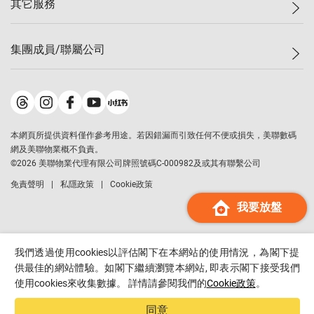
其它服務
美聯豪宅
查詢熱線
信心指數
獨家樓盤
聯絡我們
最新成交
屋苑專頁
租盤
集團成員/聯屬公司
按揭計算機
歷史成交
大灣區專頁
居屋專頁
負擔能力計算機
成交數據
樓市資訊
買賣流程
美聯物業
轉按計算機
屋苑成交排行榜
美聯精英會
鋑聯控股
*
繳款方式
地區百科
美聯慈善基金
美聯工商舖
*
本網頁所提供資料僅作參考用途。若因錯漏而引致任何不便或損失，美聯數碼
美善會
美聯中國
網及美聯物業概不負責。
地產代理管理協會
©
2026
美聯物業代理有限公司牌照號碼C-000982及或其有聯繫公司
美聯澳門
申報已遞交的購樓意向登記
免責聲明
私隱政策
Cookie政策
美聯金融集團
我要放盤
美聯移民顧問
美聯升學顧問
美聯測量師行
我們透過使用cookies以評估閣下在本網站的使用情況，為閣下提
香港置業
供最佳的網站體驗。如閣下繼續瀏覽本網站, 即表示閣下接受我們
使用cookies來收集數據。 詳情請參閱我們的
Cookie政策
。
經絡按揭
美聯會
同意