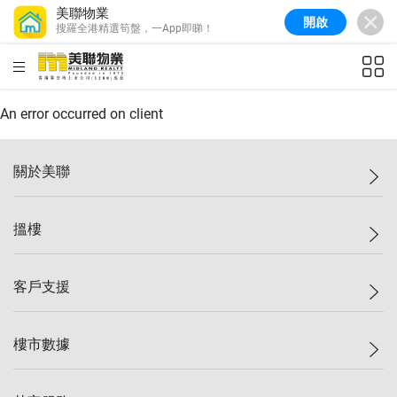
美聯物業
開啟
搜羅全港精選筍盤，一App即睇！
美聯信心指數
77.1
較上週
0.7%
較上月
-0.4%
(
03/08/2026
)
HKD
ft²
全港樓價指數
149.1
較上週
0%
較上月
0.4%
(
03/08/2026
)
An error occurred on client
港島樓價指數
157.4
較上週
-0.3%
較上月
-0.8%
(
03/08/2026
)
關於美聯
九龍樓價指數
156.4
較上週
-0.1%
較上月
0.3%
(
03/08/2026
)
美聯集團
搵樓
新界樓價指數
134.8
較上週
0.1%
較上月
0.9%
(
03/08/2026
)
投資者關係
美聯信心指數
77.1
較上週
0.7%
較上月
-0.4%
(
03/08/2026
)
集團動態
一手新盤
客戶支援
人才招募
二手盤
網站地圖
上車
自助放盤
樓市數據
減價
專業代理
低水
分行網絡
樓價指數