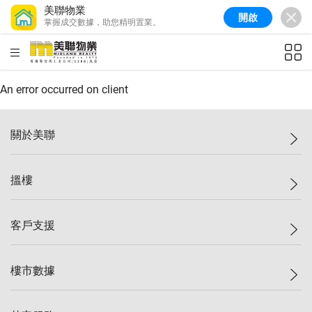
美聯物業
開啟
掌握成交數據，助您精明置業。
美聯信心指數
77.1
較上週
0.7%
較上月
-0.4%
(
03/08/2026
)
HKD
ft²
全港樓價指數
149.1
較上週
0%
較上月
0.4%
(
03/08/2026
)
An error occurred on client
港島樓價指數
157.4
較上週
-0.3%
較上月
-0.8%
(
03/08/2026
)
關於美聯
九龍樓價指數
156.4
較上週
-0.1%
較上月
0.3%
(
03/08/2026
)
美聯集團
搵樓
新界樓價指數
134.8
較上週
0.1%
較上月
0.9%
(
03/08/2026
)
投資者關係
美聯信心指數
77.1
較上週
0.7%
較上月
-0.4%
(
03/08/2026
)
集團動態
一手新盤
客戶支援
人才招募
二手盤
網站地圖
上車
自助放盤
樓市數據
減價
專業代理
低水
分行網絡
樓價指數