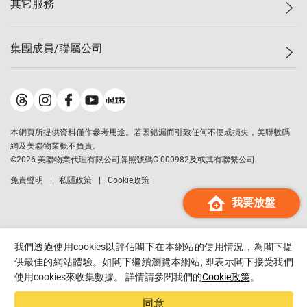
其它服務
美聯豪宅
查詢熱線
信心指數
獨家樓盤
聯絡我們
最新成交
屋苑專頁
租盤
集團成員/聯屬公司
按揭計算機
歷史成交
大灣區專頁
居屋專頁
負擔能力計算機
成交數據
樓市資訊
買賣流程
美聯物業
轉按計算機
屋苑成交排行榜
美聯精英會
鋑聯控股
*
繳款方式
地區百科
美聯慈善基金
美聯工商舖
*
本網頁所提供資料僅作參考用途。若因錯漏而引致任何不便或損失，美聯數碼
美善會
美聯中國
網及美聯物業概不負責。
地產代理管理協會
©
2026
美聯物業代理有限公司牌照號碼C-000982及或其有聯繫公司
美聯澳門
申報已遞交的購樓意向登記
免責聲明
私隱政策
Cookie政策
美聯金融集團
我要放盤
美聯移民顧問
美聯升學顧問
美聯測量師行
我們透過使用cookies以評估閣下在本網站的使用情況，為閣下提
香港置業
供最佳的網站體驗。如閣下繼續瀏覽本網站, 即表示閣下接受我們
使用cookies來收集數據。 詳情請參閱我們的
Cookie政策
。
經絡按揭
美聯會
同意