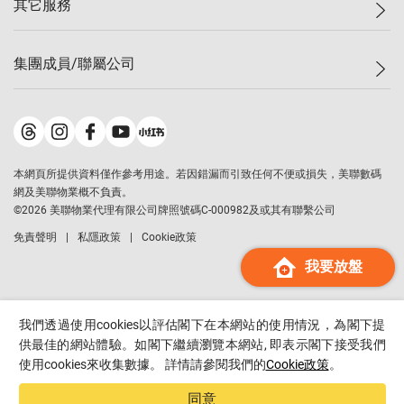
其它服務
美聯豪宅
查詢熱線
信心指數
獨家樓盤
聯絡我們
最新成交
屋苑專頁
租盤
集團成員/聯屬公司
按揭計算機
歷史成交
大灣區專頁
居屋專頁
負擔能力計算機
成交數據
樓市資訊
買賣流程
美聯物業
轉按計算機
屋苑成交排行榜
美聯精英會
鋑聯控股
*
繳款方式
地區百科
美聯慈善基金
美聯工商舖
*
本網頁所提供資料僅作參考用途。若因錯漏而引致任何不便或損失，美聯數碼
美善會
美聯中國
網及美聯物業概不負責。
地產代理管理協會
©
2026
美聯物業代理有限公司牌照號碼C-000982及或其有聯繫公司
美聯澳門
申報已遞交的購樓意向登記
免責聲明
私隱政策
Cookie政策
美聯金融集團
我要放盤
美聯移民顧問
美聯升學顧問
美聯測量師行
我們透過使用cookies以評估閣下在本網站的使用情況，為閣下提
香港置業
供最佳的網站體驗。如閣下繼續瀏覽本網站, 即表示閣下接受我們
使用cookies來收集數據。 詳情請參閱我們的
Cookie政策
。
經絡按揭
美聯會
同意