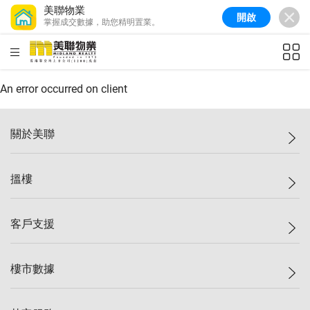
美聯物業
開啟
掌握成交數據，助您精明置業。
美聯信心指數
77.1
較上週
0.7%
較上月
-0.4%
(
03/08/2026
)
HKD
ft²
全港樓價指數
149.1
較上週
0%
較上月
0.4%
(
03/08/2026
)
An error occurred on client
港島樓價指數
157.4
較上週
-0.3%
較上月
-0.8%
(
03/08/2026
)
關於美聯
九龍樓價指數
156.4
較上週
-0.1%
較上月
0.3%
(
03/08/2026
)
美聯集團
搵樓
新界樓價指數
134.8
較上週
0.1%
較上月
0.9%
(
03/08/2026
)
投資者關係
美聯信心指數
77.1
較上週
0.7%
較上月
-0.4%
(
03/08/2026
)
集團動態
一手新盤
客戶支援
人才招募
二手盤
網站地圖
上車
自助放盤
樓市數據
減價
專業代理
低水
分行網絡
樓價指數