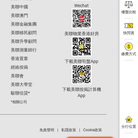
Wechat
美聯中國
樓盤比較
美聯澳門
美聯金融集團
美聯移民顧問
快閃賞
美聯物業香港好房
美聯升學顧問
美聯測量師行
繳費方式
香港置業
下載美聯筍盤App
經絡按揭
美聯會
美聯大學堂
下載美聯按揭計算機
駿聯信貸
*
App
*相關公司
分行位置
免責聲明
私隱政策
Cookie政策