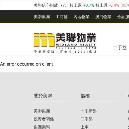
美聯信心指數
77.1
較上週
0.7%
較上月
-0.4%
(
03/
全港樓價指數
149.1
較上週
0%
較上月
0.4%
(
03/0
美聯集團
工商舖
內地物業
澳門物業
金融
港島樓價指數
157.4
較上週
-0.3%
較上月
-0.8%
(
03
美聯信心指數
77.1
較上週
0.7%
較上月
-0.4%
(
03/
九龍樓價指數
156.4
較上週
-0.1%
較上月
0.3%
(
03
全港樓價指數
149.1
較上週
0%
較上月
0.4%
(
03/0
新界樓價指數
134.8
較上週
0.1%
較上月
0.9%
(
0
二手盤
美聯信心指數
77.1
較上週
0.7%
較上月
-0.4%
(
03/
港島樓價指數
157.4
較上週
-0.3%
較上月
-0.8%
(
03
An error occurred on client
九龍樓價指數
156.4
較上週
-0.1%
較上月
0.3%
(
03
新界樓價指數
134.8
較上週
0.1%
較上月
0.9%
(
0
關於美聯
搵樓
美聯信心指數
77.1
較上週
0.7%
較上月
-0.4%
(
03/
美聯集團
一手新盤
投資者關係
二手盤
集團動態
上車