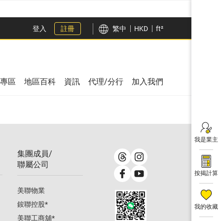
登入
註冊
繁中
HKD
ft²
專區
地區百科
資訊
代理/分行
加入我們
我是業主
集團成員/
聯屬公司
按揭計算
美聯物業
鋑聯控股
*
我的收藏
美聯工商舖
*