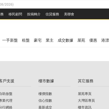
08/2026
)
8/2026
)
服務
移民顧問
按揭轉介
信貸服務
美聯會
/08/2026
)
08/2026
)
/08/2026
)
8/2026
)
3/08/2026
)
一手新盤
租盤
豪宅
業主
成交數據
屋苑
優惠
港漂
08/2026
)
/08/2026
)
/08/2026
)
3/08/2026
)
客戶支援
樓市數據
其它服務
08/2026
)
自助放盤
樓價指數
屋苑專頁
專業代理
信心指數
大灣區專頁
分行網絡
最新成交
樓市資訊