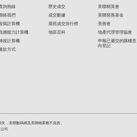
查詢熱線
歷史成交
美聯精英會
聯絡我們
成交數據
美聯慈善基金
按揭計算機
屋苑成交排行榜
美善會
負擔能力計算機
地區百科
地產代理管理協會
轉按計算機
申報已遞交的購樓意
向登記
繳款方式
損失，美聯數碼網及美聯物業概不負責。
繫公司