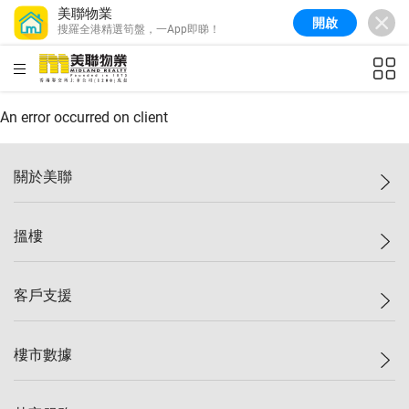
美聯物業
開啟
搜羅全港精選筍盤，一App即睇！
美聯信心指數
77.1
較上週
0.7%
較上月
-0.4%
(
03/08/2026
)
HKD
ft²
全港樓價指數
149.1
較上週
0%
較上月
0.4%
(
03/08/2026
)
An error occurred on client
港島樓價指數
157.4
較上週
-0.3%
較上月
-0.8%
(
03/08/2026
)
關於美聯
九龍樓價指數
156.4
較上週
-0.1%
較上月
0.3%
(
03/08/2026
)
美聯集團
搵樓
新界樓價指數
134.8
較上週
0.1%
較上月
0.9%
(
03/08/2026
)
投資者關係
美聯信心指數
77.1
較上週
0.7%
較上月
-0.4%
(
03/08/2026
)
集團動態
一手新盤
客戶支援
人才招募
二手盤
網站地圖
上車
自助放盤
樓市數據
減價
專業代理
低水
分行網絡
樓價指數