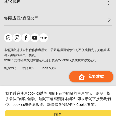
其它服務
美聯豪宅
查詢熱線
信心指數
獨家樓盤
聯絡我們
最新成交
屋苑專頁
租盤
集團成員/聯屬公司
按揭計算機
歷史成交
大灣區專頁
居屋專頁
負擔能力計算機
成交數據
樓市資訊
買賣流程
美聯物業
轉按計算機
屋苑成交排行榜
美聯精英會
鋑聯控股
*
繳款方式
地區百科
美聯慈善基金
美聯工商舖
*
本網頁所提供資料僅作參考用途。若因錯漏而引致任何不便或損失，美聯數碼
美善會
美聯中國
網及美聯物業概不負責。
地產代理管理協會
©
2026
美聯物業代理有限公司牌照號碼C-000982及或其有聯繫公司
美聯澳門
申報已遞交的購樓意向登記
免責聲明
私隱政策
Cookie政策
美聯金融集團
我要放盤
美聯移民顧問
美聯升學顧問
美聯測量師行
我們透過使用cookies以評估閣下在本網站的使用情況，為閣下提
香港置業
供最佳的網站體驗。如閣下繼續瀏覽本網站, 即表示閣下接受我們
使用cookies來收集數據。 詳情請參閱我們的
Cookie政策
。
經絡按揭
美聯會
同意