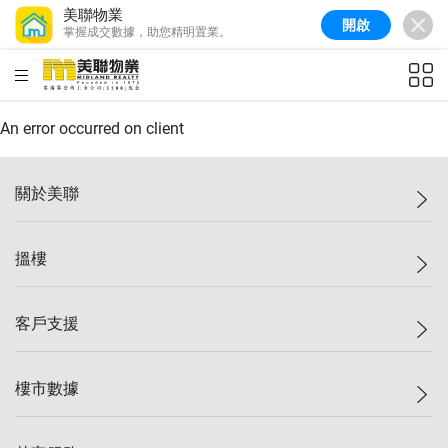
美聯物業
開啟
掌握成交數據，助您精明置業。
美聯信心指數
77.1
較上週
0.7%
較上月
-0.4%
(
03/08/2026
)
HKD
ft²
全港樓價指數
149.1
較上週
0%
較上月
0.4%
(
03/08/2026
)
An error occurred on client
港島樓價指數
157.4
較上週
-0.3%
較上月
-0.8%
(
03/08/2026
)
關於美聯
九龍樓價指數
156.4
較上週
-0.1%
較上月
0.3%
(
03/08/2026
)
美聯集團
搵樓
新界樓價指數
134.8
較上週
0.1%
較上月
0.9%
(
03/08/2026
)
投資者關係
美聯信心指數
77.1
較上週
0.7%
較上月
-0.4%
(
03/08/2026
)
集團動態
一手新盤
客戶支援
人才招募
二手盤
網站地圖
上車
自助放盤
樓市數據
減價
專業代理
低水
分行網絡
樓價指數