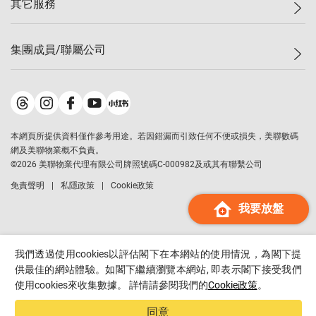
其它服務
美聯豪宅
查詢熱線
信心指數
獨家樓盤
聯絡我們
最新成交
屋苑專頁
租盤
集團成員/聯屬公司
按揭計算機
歷史成交
大灣區專頁
居屋專頁
負擔能力計算機
成交數據
樓市資訊
買賣流程
美聯物業
轉按計算機
屋苑成交排行榜
美聯精英會
鋑聯控股
*
繳款方式
地區百科
美聯慈善基金
美聯工商舖
*
本網頁所提供資料僅作參考用途。若因錯漏而引致任何不便或損失，美聯數碼
美善會
美聯中國
網及美聯物業概不負責。
地產代理管理協會
©
2026
美聯物業代理有限公司牌照號碼C-000982及或其有聯繫公司
美聯澳門
申報已遞交的購樓意向登記
免責聲明
私隱政策
Cookie政策
美聯金融集團
我要放盤
美聯移民顧問
美聯升學顧問
美聯測量師行
我們透過使用cookies以評估閣下在本網站的使用情況，為閣下提
香港置業
供最佳的網站體驗。如閣下繼續瀏覽本網站, 即表示閣下接受我們
使用cookies來收集數據。 詳情請參閱我們的
Cookie政策
。
經絡按揭
美聯會
同意