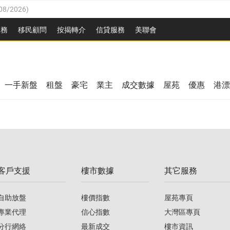
08/2026
)
8/2026
)
服務
移民顧問
按揭轉介
信貸服務
美聯會
/08/2026
)
08/2026
)
/08/2026
)
8/2026
)
3/08/2026
)
一手新盤
租盤
豪宅
業主
成交數據
屋苑
優惠
港漂
08/2026
)
/08/2026
)
/08/2026
)
3/08/2026
)
客戶支援
樓市數據
其它服務
08/2026
)
自助放盤
樓價指數
屋苑專頁
專業代理
信心指數
大灣區專頁
分行網絡
最新成交
樓市資訊