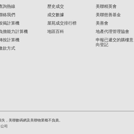
查詢熱線
歷史成交
美聯精英會
聯絡我們
成交數據
美聯慈善基金
按揭計算機
屋苑成交排行榜
美善會
負擔能力計算機
地區百科
地產代理管理協會
轉按計算機
申報已遞交的購樓意
向登記
繳款方式
損失，美聯數碼網及美聯物業概不負責。
繫公司