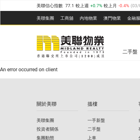
美聯信心指數
77.1
較上週
0.7%
較上月
-0.4%
(
03/
全港樓價指數
149.1
較上週
0%
較上月
0.4%
(
03/0
美聯集團
工商舖
內地物業
澳門物業
金融
港島樓價指數
157.4
較上週
-0.3%
較上月
-0.8%
(
03
美聯信心指數
77.1
較上週
0.7%
較上月
-0.4%
(
03/
九龍樓價指數
156.4
較上週
-0.1%
較上月
0.3%
(
03
全港樓價指數
149.1
較上週
0%
較上月
0.4%
(
03/0
新界樓價指數
134.8
較上週
0.1%
較上月
0.9%
(
0
二手盤
美聯信心指數
77.1
較上週
0.7%
較上月
-0.4%
(
03/
港島樓價指數
157.4
較上週
-0.3%
較上月
-0.8%
(
03
An error occurred on client
九龍樓價指數
156.4
較上週
-0.1%
較上月
0.3%
(
03
新界樓價指數
134.8
較上週
0.1%
較上月
0.9%
(
0
關於美聯
搵樓
美聯信心指數
77.1
較上週
0.7%
較上月
-0.4%
(
03/
美聯集團
一手新盤
投資者關係
二手盤
集團動態
上車