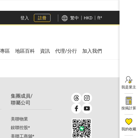
登入
註冊
繁中
HKD
ft²
專區
地區百科
資訊
代理/分行
加入我們
我是業主
集團成員/
聯屬公司
按揭計算
美聯物業
鋑聯控股
*
我的收藏
美聯工商舖
*