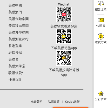
Wechat
美聯中國
樓盤比較
美聯澳門
美聯金融集團
美聯移民顧問
快閃賞
美聯物業香港好房
美聯升學顧問
美聯測量師行
繳費方式
香港置業
下載美聯筍盤App
經絡按揭
美聯會
美聯大學堂
下載美聯按揭計算機
駿聯信貸
*
App
*相關公司
分行位置
免責聲明
私隱政策
Cookie政策