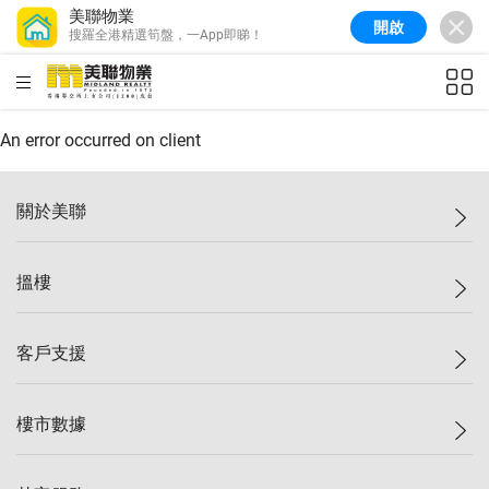
美聯物業
開啟
搜羅全港精選筍盤，一App即睇！
美聯信心指數
77.1
較上週
0.7%
較上月
-0.4%
(
03/08/2026
)
HKD
ft²
全港樓價指數
149.1
較上週
0%
較上月
0.4%
(
03/08/2026
)
An error occurred on client
港島樓價指數
157.4
較上週
-0.3%
較上月
-0.8%
(
03/08/2026
)
關於美聯
九龍樓價指數
156.4
較上週
-0.1%
較上月
0.3%
(
03/08/2026
)
美聯集團
搵樓
新界樓價指數
134.8
較上週
0.1%
較上月
0.9%
(
03/08/2026
)
投資者關係
美聯信心指數
77.1
較上週
0.7%
較上月
-0.4%
(
03/08/2026
)
集團動態
一手新盤
客戶支援
人才招募
二手盤
網站地圖
上車
自助放盤
樓市數據
減價
專業代理
低水
分行網絡
樓價指數