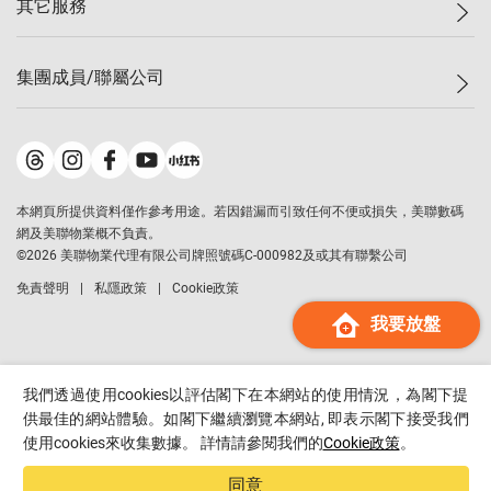
其它服務
美聯豪宅
查詢熱線
信心指數
獨家樓盤
聯絡我們
最新成交
屋苑專頁
租盤
集團成員/聯屬公司
按揭計算機
歷史成交
大灣區專頁
居屋專頁
負擔能力計算機
成交數據
樓市資訊
買賣流程
美聯物業
轉按計算機
屋苑成交排行榜
美聯精英會
鋑聯控股
*
繳款方式
地區百科
美聯慈善基金
美聯工商舖
*
本網頁所提供資料僅作參考用途。若因錯漏而引致任何不便或損失，美聯數碼
美善會
美聯中國
網及美聯物業概不負責。
地產代理管理協會
©
2026
美聯物業代理有限公司牌照號碼C-000982及或其有聯繫公司
美聯澳門
申報已遞交的購樓意向登記
免責聲明
私隱政策
Cookie政策
美聯金融集團
我要放盤
美聯移民顧問
美聯升學顧問
美聯測量師行
我們透過使用cookies以評估閣下在本網站的使用情況，為閣下提
香港置業
供最佳的網站體驗。如閣下繼續瀏覽本網站, 即表示閣下接受我們
使用cookies來收集數據。 詳情請參閱我們的
Cookie政策
。
經絡按揭
美聯會
同意