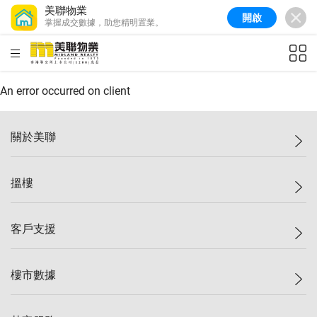
美聯物業
開啟
掌握成交數據，助您精明置業。
美聯信心指數
77.1
較上週
0.7%
較上月
-0.4%
(
03/08/2026
)
HKD
ft²
全港樓價指數
149.1
較上週
0%
較上月
0.4%
(
03/08/2026
)
An error occurred on client
港島樓價指數
157.4
較上週
-0.3%
較上月
-0.8%
(
03/08/2026
)
關於美聯
九龍樓價指數
156.4
較上週
-0.1%
較上月
0.3%
(
03/08/2026
)
美聯集團
搵樓
新界樓價指數
134.8
較上週
0.1%
較上月
0.9%
(
03/08/2026
)
投資者關係
美聯信心指數
77.1
較上週
0.7%
較上月
-0.4%
(
03/08/2026
)
集團動態
一手新盤
客戶支援
人才招募
二手盤
網站地圖
上車
自助放盤
樓市數據
減價
專業代理
低水
分行網絡
樓價指數