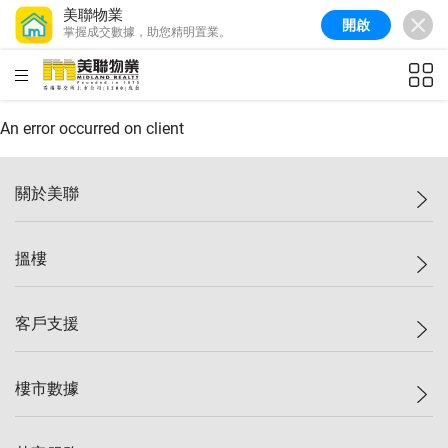
美聯物業
開啟
掌握成交數據，助您精明置業。
美聯信心指數
77.1
較上週
0.7%
較上月
-0.4%
(
03/08/2026
)
HKD
ft²
全港樓價指數
149.1
較上週
0%
較上月
0.4%
(
03/08/2026
)
An error occurred on client
港島樓價指數
157.4
較上週
-0.3%
較上月
-0.8%
(
03/08/2026
)
關於美聯
九龍樓價指數
156.4
較上週
-0.1%
較上月
0.3%
(
03/08/2026
)
美聯集團
搵樓
新界樓價指數
134.8
較上週
0.1%
較上月
0.9%
(
03/08/2026
)
投資者關係
美聯信心指數
77.1
較上週
0.7%
較上月
-0.4%
(
03/08/2026
)
集團動態
一手新盤
客戶支援
人才招募
二手盤
網站地圖
上車
自助放盤
樓市數據
減價
專業代理
低水
分行網絡
樓價指數