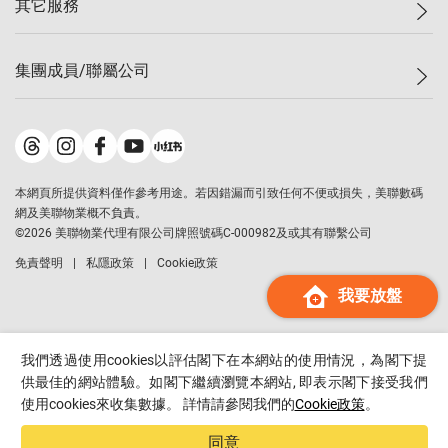
其它服務
美聯豪宅
查詢熱線
信心指數
獨家樓盤
聯絡我們
最新成交
屋苑專頁
租盤
集團成員/聯屬公司
按揭計算機
歷史成交
大灣區專頁
居屋專頁
負擔能力計算機
成交數據
樓市資訊
買賣流程
美聯物業
轉按計算機
屋苑成交排行榜
美聯精英會
鋑聯控股
*
繳款方式
地區百科
美聯慈善基金
美聯工商舖
*
本網頁所提供資料僅作參考用途。若因錯漏而引致任何不便或損失，美聯數碼
美善會
美聯中國
網及美聯物業概不負責。
地產代理管理協會
©
2026
美聯物業代理有限公司牌照號碼C-000982及或其有聯繫公司
美聯澳門
申報已遞交的購樓意向登記
免責聲明
私隱政策
Cookie政策
美聯金融集團
我要放盤
美聯移民顧問
美聯升學顧問
美聯測量師行
我們透過使用cookies以評估閣下在本網站的使用情況，為閣下提
香港置業
供最佳的網站體驗。如閣下繼續瀏覽本網站, 即表示閣下接受我們
使用cookies來收集數據。 詳情請參閱我們的
Cookie政策
。
經絡按揭
美聯會
同意