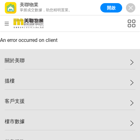
美聯物業
開啟
掌握成交數據，助您精明置業。
美聯信心指數
77.1
較上週
0.7%
較上月
-0.4%
(
03/08/2026
)
HKD
ft²
全港樓價指數
149.1
較上週
0%
較上月
0.4%
(
03/08/2026
)
An error occurred on client
港島樓價指數
157.4
較上週
-0.3%
較上月
-0.8%
(
03/08/2026
)
關於美聯
九龍樓價指數
156.4
較上週
-0.1%
較上月
0.3%
(
03/08/2026
)
美聯集團
搵樓
新界樓價指數
134.8
較上週
0.1%
較上月
0.9%
(
03/08/2026
)
投資者關係
美聯信心指數
77.1
較上週
0.7%
較上月
-0.4%
(
03/08/2026
)
集團動態
一手新盤
客戶支援
人才招募
二手盤
網站地圖
上車
自助放盤
樓市數據
減價
專業代理
低水
分行網絡
樓價指數