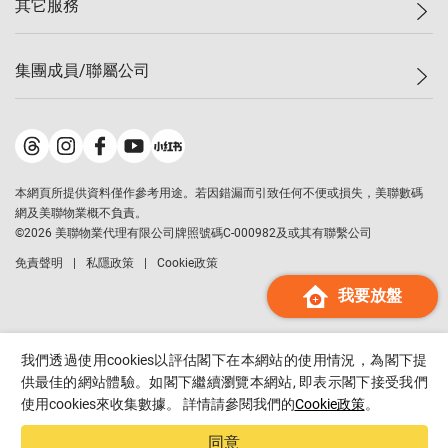
其它服務
美聯豪宅
查詢熱線
信心指數
獨家樓盤
聯絡我們
最新成交
屋苑專頁
租盤
集團成員/聯屬公司
按揭計算機
歷史成交
大灣區專頁
居屋專頁
負擔能力計算機
成交數據
樓市資訊
買賣流程
美聯物業
轉按計算機
屋苑成交排行榜
美聯精英會
鋑聯控股
*
繳款方式
地區百科
美聯慈善基金
美聯工商舖
*
本網頁所提供資料僅作參考用途。若因錯漏而引致任何不便或損失，美聯數碼
美善會
美聯中國
網及美聯物業概不負責。
地產代理管理協會
©
2026
美聯物業代理有限公司牌照號碼C-000982及或其有聯繫公司
美聯澳門
申報已遞交的購樓意向登記
免責聲明
私隱政策
Cookie政策
美聯金融集團
我要放盤
美聯移民顧問
美聯升學顧問
美聯測量師行
我們透過使用cookies以評估閣下在本網站的使用情況，為閣下提
香港置業
供最佳的網站體驗。如閣下繼續瀏覽本網站, 即表示閣下接受我們
使用cookies來收集數據。 詳情請參閱我們的
Cookie政策
。
經絡按揭
美聯會
同意