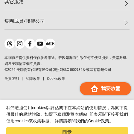
其它服務
美聯豪宅
查詢熱線
信心指數
獨家樓盤
聯絡我們
最新成交
屋苑專頁
租盤
集團成員/聯屬公司
按揭計算機
歷史成交
大灣區專頁
居屋專頁
負擔能力計算機
成交數據
樓市資訊
買賣流程
美聯物業
轉按計算機
屋苑成交排行榜
美聯精英會
鋑聯控股
*
繳款方式
地區百科
美聯慈善基金
美聯工商舖
*
本網頁所提供資料僅作參考用途。若因錯漏而引致任何不便或損失，美聯數碼
美善會
美聯中國
網及美聯物業概不負責。
地產代理管理協會
©
2026
美聯物業代理有限公司牌照號碼C-000982及或其有聯繫公司
美聯澳門
申報已遞交的購樓意向登記
免責聲明
私隱政策
Cookie政策
美聯金融集團
我要放盤
美聯移民顧問
美聯升學顧問
美聯測量師行
我們透過使用cookies以評估閣下在本網站的使用情況，為閣下提
香港置業
供最佳的網站體驗。如閣下繼續瀏覽本網站, 即表示閣下接受我們
使用cookies來收集數據。 詳情請參閱我們的
Cookie政策
。
經絡按揭
美聯會
同意