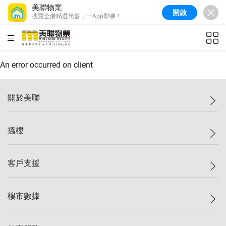
美聯物業
開啟
搜羅全港精選筍盤，一App即睇！
美聯信心指數
77.1
較上週
0.7%
較上月
-0.4%
(
03/08/2026
)
HKD
ft²
全港樓價指數
149.1
較上週
0%
較上月
0.4%
(
03/08/2026
)
An error occurred on client
港島樓價指數
157.4
較上週
-0.3%
較上月
-0.8%
(
03/08/2026
)
關於美聯
九龍樓價指數
156.4
較上週
-0.1%
較上月
0.3%
(
03/08/2026
)
美聯集團
搵樓
新界樓價指數
134.8
較上週
0.1%
較上月
0.9%
(
03/08/2026
)
投資者關係
美聯信心指數
77.1
較上週
0.7%
較上月
-0.4%
(
03/08/2026
)
集團動態
一手新盤
客戶支援
人才招募
二手盤
網站地圖
上車
自助放盤
樓市數據
減價
專業代理
低水
分行網絡
樓價指數