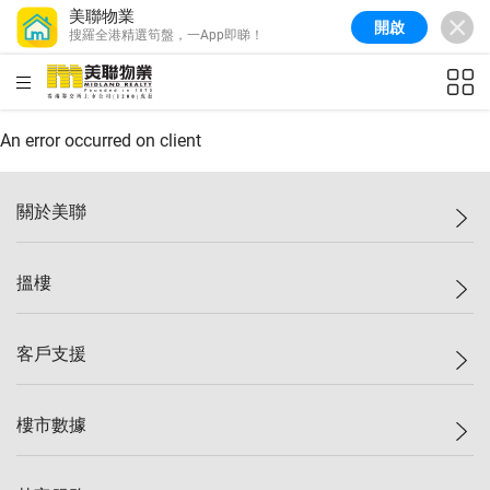
美聯物業
開啟
搜羅全港精選筍盤，一App即睇！
美聯信心指數
77.1
較上週
0.7%
較上月
-0.4%
(
03/08/2026
)
HKD
ft²
全港樓價指數
149.1
較上週
0%
較上月
0.4%
(
03/08/2026
)
An error occurred on client
港島樓價指數
157.4
較上週
-0.3%
較上月
-0.8%
(
03/08/2026
)
關於美聯
九龍樓價指數
156.4
較上週
-0.1%
較上月
0.3%
(
03/08/2026
)
美聯集團
搵樓
新界樓價指數
134.8
較上週
0.1%
較上月
0.9%
(
03/08/2026
)
投資者關係
美聯信心指數
77.1
較上週
0.7%
較上月
-0.4%
(
03/08/2026
)
集團動態
一手新盤
客戶支援
人才招募
二手盤
網站地圖
上車
自助放盤
樓市數據
減價
專業代理
低水
分行網絡
樓價指數