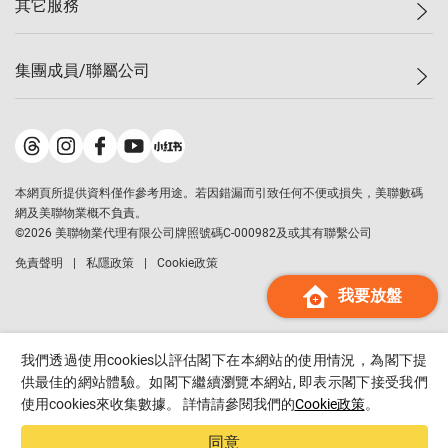
其它服務
美聯豪宅
查詢熱線
信心指數
獨家樓盤
聯絡我們
最新成交
屋苑專頁
租盤
集團成員/聯屬公司
按揭計算機
歷史成交
大灣區專頁
居屋專頁
負擔能力計算機
成交數據
樓市資訊
買賣流程
美聯物業
轉按計算機
屋苑成交排行榜
美聯精英會
鋑聯控股
*
繳款方式
地區百科
美聯慈善基金
美聯工商舖
*
本網頁所提供資料僅作參考用途。若因錯漏而引致任何不便或損失，美聯數碼
美善會
美聯中國
網及美聯物業概不負責。
地產代理管理協會
©
2026
美聯物業代理有限公司牌照號碼C-000982及或其有聯繫公司
美聯澳門
申報已遞交的購樓意向登記
免責聲明
私隱政策
Cookie政策
美聯金融集團
我要放盤
美聯移民顧問
美聯升學顧問
美聯測量師行
我們透過使用cookies以評估閣下在本網站的使用情況，為閣下提
香港置業
供最佳的網站體驗。如閣下繼續瀏覽本網站, 即表示閣下接受我們
使用cookies來收集數據。 詳情請參閱我們的
Cookie政策
。
經絡按揭
美聯會
同意