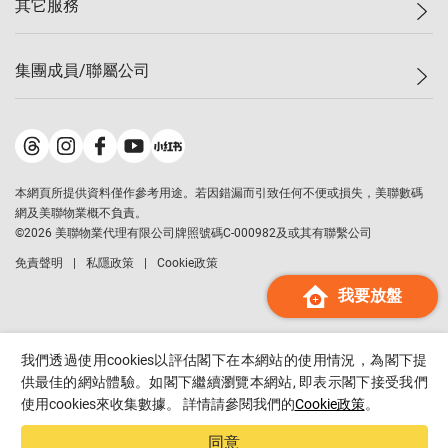
其它服務
美聯豪宅
查詢熱線
信心指數
獨家樓盤
聯絡我們
最新成交
屋苑專頁
租盤
集團成員/聯屬公司
按揭計算機
歷史成交
大灣區專頁
居屋專頁
負擔能力計算機
成交數據
樓市資訊
買賣流程
美聯物業
轉按計算機
屋苑成交排行榜
美聯精英會
鋑聯控股
*
繳款方式
地區百科
美聯慈善基金
美聯工商舖
*
本網頁所提供資料僅作參考用途。若因錯漏而引致任何不便或損失，美聯數碼
美善會
美聯中國
網及美聯物業概不負責。
地產代理管理協會
©
2026
美聯物業代理有限公司牌照號碼C-000982及或其有聯繫公司
美聯澳門
申報已遞交的購樓意向登記
免責聲明
私隱政策
Cookie政策
美聯金融集團
我要放盤
美聯移民顧問
美聯升學顧問
美聯測量師行
我們透過使用cookies以評估閣下在本網站的使用情況，為閣下提
香港置業
供最佳的網站體驗。如閣下繼續瀏覽本網站, 即表示閣下接受我們
使用cookies來收集數據。 詳情請參閱我們的
Cookie政策
。
經絡按揭
美聯會
同意