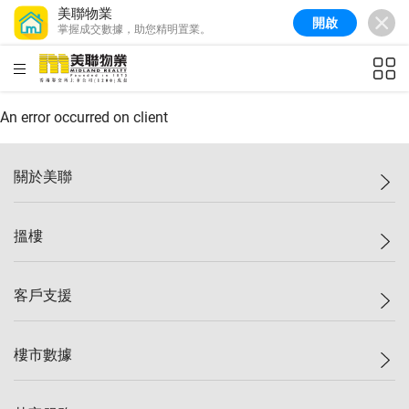
美聯物業
開啟
掌握成交數據，助您精明置業。
美聯信心指數
77.1
較上週
0.7%
較上月
-0.4%
(
03/08/2026
)
HKD
ft²
全港樓價指數
149.1
較上週
0%
較上月
0.4%
(
03/08/2026
)
An error occurred on client
港島樓價指數
157.4
較上週
-0.3%
較上月
-0.8%
(
03/08/2026
)
關於美聯
九龍樓價指數
156.4
較上週
-0.1%
較上月
0.3%
(
03/08/2026
)
美聯集團
搵樓
新界樓價指數
134.8
較上週
0.1%
較上月
0.9%
(
03/08/2026
)
投資者關係
美聯信心指數
77.1
較上週
0.7%
較上月
-0.4%
(
03/08/2026
)
集團動態
一手新盤
客戶支援
人才招募
二手盤
網站地圖
上車
自助放盤
樓市數據
減價
專業代理
低水
分行網絡
樓價指數