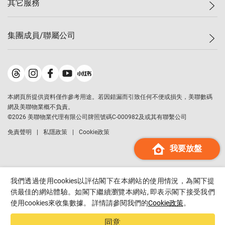
其它服務
美聯豪宅
查詢熱線
信心指數
獨家樓盤
聯絡我們
最新成交
屋苑專頁
租盤
集團成員/聯屬公司
按揭計算機
歷史成交
大灣區專頁
居屋專頁
負擔能力計算機
成交數據
樓市資訊
買賣流程
美聯物業
轉按計算機
屋苑成交排行榜
美聯精英會
鋑聯控股
*
繳款方式
地區百科
美聯慈善基金
美聯工商舖
*
本網頁所提供資料僅作參考用途。若因錯漏而引致任何不便或損失，美聯數碼
美善會
美聯中國
網及美聯物業概不負責。
地產代理管理協會
©
2026
美聯物業代理有限公司牌照號碼C-000982及或其有聯繫公司
美聯澳門
申報已遞交的購樓意向登記
免責聲明
私隱政策
Cookie政策
美聯金融集團
我要放盤
美聯移民顧問
美聯升學顧問
美聯測量師行
我們透過使用cookies以評估閣下在本網站的使用情況，為閣下提
香港置業
供最佳的網站體驗。如閣下繼續瀏覽本網站, 即表示閣下接受我們
使用cookies來收集數據。 詳情請參閱我們的
Cookie政策
。
經絡按揭
美聯會
同意