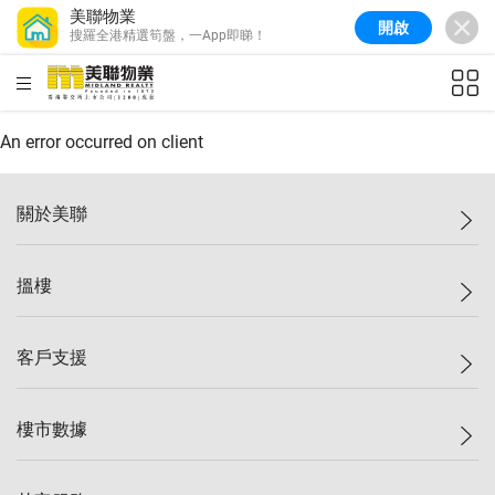
美聯物業
開啟
搜羅全港精選筍盤，一App即睇！
美聯信心指數
77.1
較上週
0.7%
較上月
-0.4%
(
03/08/2026
)
HKD
ft²
全港樓價指數
149.1
較上週
0%
較上月
0.4%
(
03/08/2026
)
An error occurred on client
港島樓價指數
157.4
較上週
-0.3%
較上月
-0.8%
(
03/08/2026
)
關於美聯
九龍樓價指數
156.4
較上週
-0.1%
較上月
0.3%
(
03/08/2026
)
美聯集團
搵樓
新界樓價指數
134.8
較上週
0.1%
較上月
0.9%
(
03/08/2026
)
投資者關係
美聯信心指數
77.1
較上週
0.7%
較上月
-0.4%
(
03/08/2026
)
集團動態
一手新盤
客戶支援
人才招募
二手盤
網站地圖
上車
自助放盤
樓市數據
減價
專業代理
低水
分行網絡
樓價指數