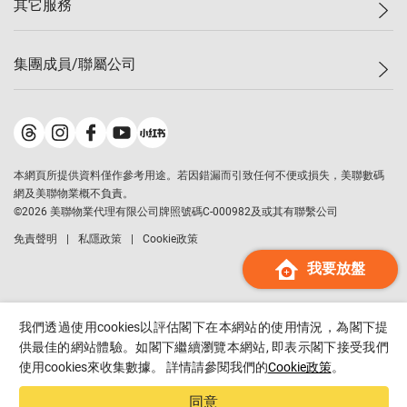
其它服務
美聯豪宅
查詢熱線
信心指數
獨家樓盤
聯絡我們
最新成交
屋苑專頁
租盤
集團成員/聯屬公司
按揭計算機
歷史成交
大灣區專頁
居屋專頁
負擔能力計算機
成交數據
樓市資訊
買賣流程
美聯物業
轉按計算機
屋苑成交排行榜
美聯精英會
鋑聯控股
*
繳款方式
地區百科
美聯慈善基金
美聯工商舖
*
本網頁所提供資料僅作參考用途。若因錯漏而引致任何不便或損失，美聯數碼
美善會
美聯中國
網及美聯物業概不負責。
地產代理管理協會
©
2026
美聯物業代理有限公司牌照號碼C-000982及或其有聯繫公司
美聯澳門
申報已遞交的購樓意向登記
免責聲明
私隱政策
Cookie政策
美聯金融集團
我要放盤
美聯移民顧問
美聯升學顧問
美聯測量師行
我們透過使用cookies以評估閣下在本網站的使用情況，為閣下提
香港置業
供最佳的網站體驗。如閣下繼續瀏覽本網站, 即表示閣下接受我們
使用cookies來收集數據。 詳情請參閱我們的
Cookie政策
。
經絡按揭
美聯會
同意