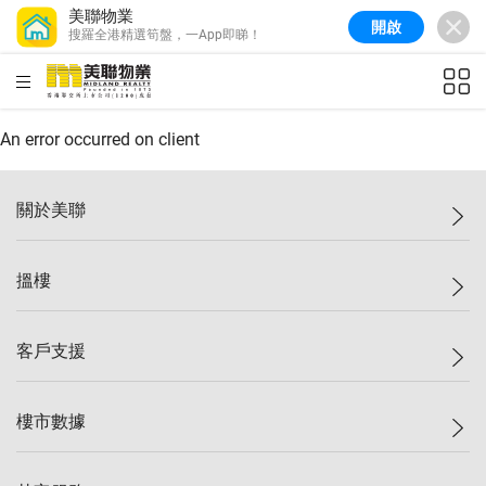
美聯物業
開啟
搜羅全港精選筍盤，一App即睇！
美聯信心指數
77.1
較上週
0.7%
較上月
-0.4%
(
03/08/2026
)
HKD
ft²
全港樓價指數
149.1
較上週
0%
較上月
0.4%
(
03/08/2026
)
An error occurred on client
港島樓價指數
157.4
較上週
-0.3%
較上月
-0.8%
(
03/08/2026
)
關於美聯
九龍樓價指數
156.4
較上週
-0.1%
較上月
0.3%
(
03/08/2026
)
美聯集團
搵樓
新界樓價指數
134.8
較上週
0.1%
較上月
0.9%
(
03/08/2026
)
投資者關係
美聯信心指數
77.1
較上週
0.7%
較上月
-0.4%
(
03/08/2026
)
集團動態
一手新盤
客戶支援
人才招募
二手盤
網站地圖
上車
自助放盤
樓市數據
減價
專業代理
低水
分行網絡
樓價指數