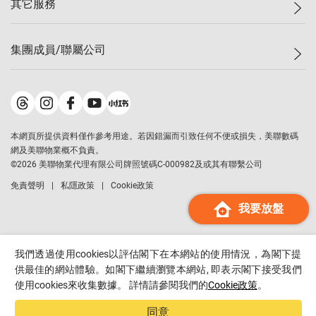
其它服務
美聯豪宅
查詢熱線
信心指數
獨家樓盤
聯絡我們
最新成交
屋苑專頁
租盤
集團成員/聯屬公司
按揭計算機
歷史成交
大灣區專頁
居屋專頁
負擔能力計算機
成交數據
樓市資訊
買賣流程
美聯物業
轉按計算機
屋苑成交排行榜
美聯精英會
鋑聯控股
*
繳款方式
地區百科
美聯慈善基金
美聯工商舖
*
本網頁所提供資料僅作參考用途。若因錯漏而引致任何不便或損失，美聯數碼
美善會
美聯中國
網及美聯物業概不負責。
地產代理管理協會
©
2026
美聯物業代理有限公司牌照號碼C-000982及或其有聯繫公司
美聯澳門
申報已遞交的購樓意向登記
免責聲明
私隱政策
Cookie政策
美聯金融集團
我要放盤
美聯移民顧問
美聯升學顧問
美聯測量師行
我們透過使用cookies以評估閣下在本網站的使用情況，為閣下提
香港置業
供最佳的網站體驗。如閣下繼續瀏覽本網站, 即表示閣下接受我們
使用cookies來收集數據。 詳情請參閱我們的
Cookie政策
。
經絡按揭
美聯會
同意