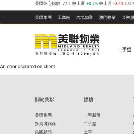
全港樓價指數
149.1
較上週
0%
較上月
0.4%
(
03/0
美聯集團
工商舖
內地物業
澳門物業
金融
港島樓價指數
157.4
較上週
-0.3%
較上月
-0.8%
(
03
九龍樓價指數
156.4
較上週
-0.1%
較上月
0.3%
(
03
美聯信心指數
77.1
較上週
0.7%
較上月
-0.4%
(
03/
新界樓價指數
134.8
較上週
0.1%
較上月
0.9%
(
0
全港樓價指數
149.1
較上週
0%
較上月
0.4%
(
03/0
二手盤
美聯信心指數
77.1
較上週
0.7%
較上月
-0.4%
(
03/
港島樓價指數
157.4
較上週
-0.3%
較上月
-0.8%
(
03
An error occurred on client
九龍樓價指數
156.4
較上週
-0.1%
較上月
0.3%
(
03
新界樓價指數
134.8
較上週
0.1%
較上月
0.9%
(
0
關於美聯
搵樓
美聯信心指數
77.1
較上週
0.7%
較上月
-0.4%
(
03/
美聯集團
一手新盤
投資者關係
二手盤
集團動態
上車