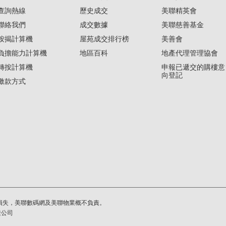
查詢熱線
歷史成交
美聯精英會
聯絡我們
成交數據
美聯慈善基金
按揭計算機
屋苑成交排行榜
美善會
負擔能力計算機
地區百科
地產代理管理協會
轉按計算機
申報已遞交的購樓意
向登記
繳款方式
損失，美聯數碼網及美聯物業概不負責。
繫公司