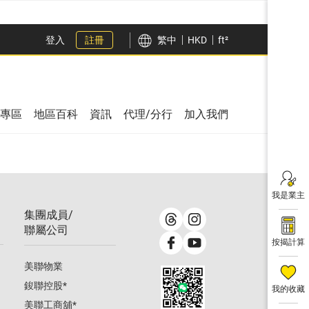
登入
註冊
繁中
HKD
ft²
專區
地區百科
資訊
代理/分行
加入我們
我是業主
集團成員/
聯屬公司
按揭計算
美聯物業
鋑聯控股
*
我的收藏
美聯工商舖
*