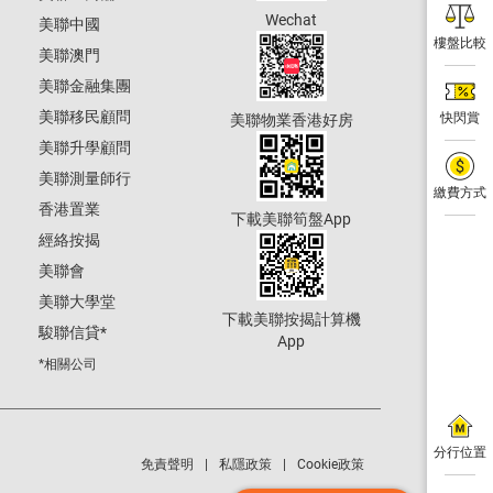
Wechat
美聯中國
樓盤比較
美聯澳門
美聯金融集團
美聯移民顧問
快閃賞
美聯物業香港好房
美聯升學顧問
美聯測量師行
繳費方式
香港置業
下載美聯筍盤App
經絡按揭
美聯會
美聯大學堂
下載美聯按揭計算機
駿聯信貸
*
App
*相關公司
分行位置
免責聲明
私隱政策
Cookie政策