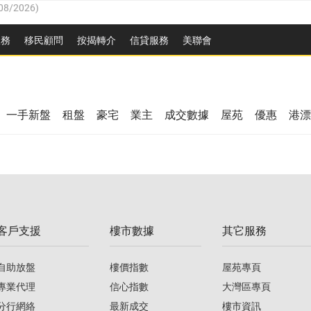
8/2026
)
服務
移民顧問
按揭轉介
信貸服務
美聯會
/08/2026
)
/08/2026
)
08/2026
)
3/08/2026
)
8/2026
)
一手新盤
租盤
豪宅
業主
成交數據
屋苑
優惠
港漂
08/2026
)
/08/2026
)
/08/2026
)
3/08/2026
)
客戶支援
樓市數據
其它服務
08/2026
)
自助放盤
樓價指數
屋苑專頁
專業代理
信心指數
大灣區專頁
分行網絡
最新成交
樓市資訊