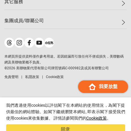
其它服務
美聯豪宅
查詢熱線
信心指數
獨家樓盤
聯絡我們
最新成交
屋苑專頁
租盤
集團成員/聯屬公司
按揭計算機
歷史成交
大灣區專頁
居屋專頁
負擔能力計算機
成交數據
樓市資訊
買賣流程
美聯物業
轉按計算機
屋苑成交排行榜
美聯精英會
鋑聯控股
*
繳款方式
地區百科
美聯慈善基金
美聯工商舖
*
本網頁所提供資料僅作參考用途。若因錯漏而引致任何不便或損失，美聯數碼
美善會
美聯中國
網及美聯物業概不負責。
地產代理管理協會
©
2026
美聯物業代理有限公司牌照號碼C-000982及或其有聯繫公司
美聯澳門
申報已遞交的購樓意向登記
免責聲明
私隱政策
Cookie政策
美聯金融集團
我要放盤
美聯移民顧問
美聯升學顧問
美聯測量師行
我們透過使用cookies以評估閣下在本網站的使用情況，為閣下提
香港置業
供最佳的網站體驗。如閣下繼續瀏覽本網站, 即表示閣下接受我們
使用cookies來收集數據。 詳情請參閱我們的
Cookie政策
。
經絡按揭
美聯會
同意