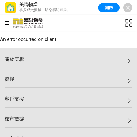
美聯物業
開啟
掌握成交數據，助您精明置業。
美聯信心指數
77.1
較上週
0.7%
較上月
-0.4%
(
03/08/2026
)
HKD
ft²
全港樓價指數
149.1
較上週
0%
較上月
0.4%
(
03/08/2026
)
An error occurred on client
港島樓價指數
157.4
較上週
-0.3%
較上月
-0.8%
(
03/08/2026
)
關於美聯
九龍樓價指數
156.4
較上週
-0.1%
較上月
0.3%
(
03/08/2026
)
美聯集團
搵樓
新界樓價指數
134.8
較上週
0.1%
較上月
0.9%
(
03/08/2026
)
投資者關係
美聯信心指數
77.1
較上週
0.7%
較上月
-0.4%
(
03/08/2026
)
集團動態
一手新盤
客戶支援
人才招募
二手盤
網站地圖
上車
自助放盤
樓市數據
減價
專業代理
低水
分行網絡
樓價指數