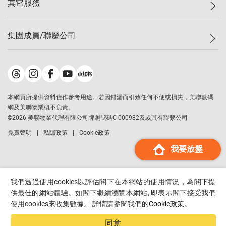
其它服務
美聯豪宅
查詢熱線
信心指數
獨家樓盤
聯絡我們
最新成交
屋苑專頁
租盤
集團成員/聯屬公司
按揭計算機
歷史成交
大灣區專頁
居屋專頁
負擔能力計算機
成交數據
樓市資訊
買賣流程
美聯物業
轉按計算機
屋苑成交排行榜
美聯精英會
鋑聯控股
*
繳款方式
地區百科
美聯慈善基金
美聯工商舖
*
本網頁所提供資料僅作參考用途。若因錯漏而引致任何不便或損失，美聯數碼
美善會
美聯中國
網及美聯物業概不負責。
地產代理管理協會
©
2026
美聯物業代理有限公司牌照號碼C-000982及或其有聯繫公司
美聯澳門
申報已遞交的購樓意向登記
免責聲明
私隱政策
Cookie政策
美聯金融集團
我要放盤
美聯移民顧問
美聯升學顧問
美聯測量師行
我們透過使用cookies以評估閣下在本網站的使用情況，為閣下提
香港置業
供最佳的網站體驗。如閣下繼續瀏覽本網站, 即表示閣下接受我們
使用cookies來收集數據。 詳情請參閱我們的
Cookie政策
。
經絡按揭
美聯會
同意