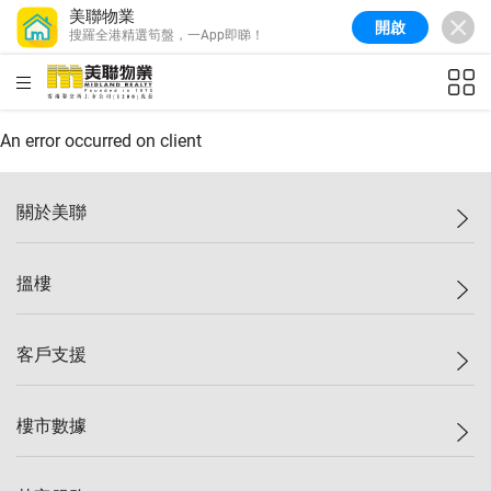
美聯物業
開啟
搜羅全港精選筍盤，一App即睇！
美聯信心指數
77.1
較上週
0.7%
較上月
-0.4%
(
03/08/2026
)
HKD
ft²
全港樓價指數
149.1
較上週
0%
較上月
0.4%
(
03/08/2026
)
An error occurred on client
港島樓價指數
157.4
較上週
-0.3%
較上月
-0.8%
(
03/08/2026
)
關於美聯
九龍樓價指數
156.4
較上週
-0.1%
較上月
0.3%
(
03/08/2026
)
美聯集團
搵樓
新界樓價指數
134.8
較上週
0.1%
較上月
0.9%
(
03/08/2026
)
投資者關係
美聯信心指數
77.1
較上週
0.7%
較上月
-0.4%
(
03/08/2026
)
集團動態
一手新盤
客戶支援
人才招募
二手盤
網站地圖
上車
自助放盤
樓市數據
減價
專業代理
低水
分行網絡
樓價指數