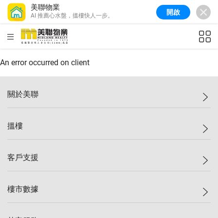
美聯物業
開啟
AI 推薦心水盤，搵樓快人一步。
美聯信心指數
77.1
較上週
0.7%
較上月
-0.4%
(
03/08/2026
)
HKD
ft²
全港樓價指數
149.1
較上週
0%
較上月
0.4%
(
03/08/2026
)
An error occurred on client
港島樓價指數
157.4
較上週
-0.3%
較上月
-0.8%
(
03/08/2026
)
關於美聯
九龍樓價指數
156.4
較上週
-0.1%
較上月
0.3%
(
03/08/2026
)
美聯集團
搵樓
新界樓價指數
134.8
較上週
0.1%
較上月
0.9%
(
03/08/2026
)
投資者關係
美聯信心指數
77.1
較上週
0.7%
較上月
-0.4%
(
03/08/2026
)
集團動態
一手新盤
客戶支援
人才招募
二手盤
網站地圖
上車
自助放盤
樓市數據
減價
專業代理
低水
分行網絡
樓價指數