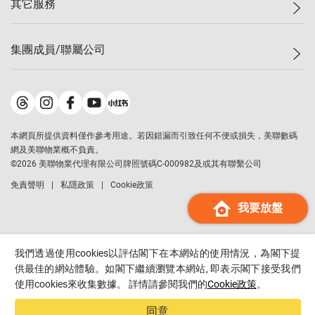
其它服務
美聯豪宅
查詢熱線
信心指數
獨家樓盤
聯絡我們
最新成交
屋苑專頁
租盤
集團成員/聯屬公司
按揭計算機
歷史成交
大灣區專頁
居屋專頁
負擔能力計算機
成交數據
樓市資訊
買賣流程
美聯物業
轉按計算機
屋苑成交排行榜
美聯精英會
鋑聯控股
*
繳款方式
地區百科
美聯慈善基金
美聯工商舖
*
本網頁所提供資料僅作參考用途。若因錯漏而引致任何不便或損失，美聯數碼
美善會
美聯中國
網及美聯物業概不負責。
地產代理管理協會
©
2026
美聯物業代理有限公司牌照號碼C-000982及或其有聯繫公司
美聯澳門
申報已遞交的購樓意向登記
免責聲明
私隱政策
Cookie政策
美聯金融集團
我要放盤
美聯移民顧問
美聯升學顧問
美聯測量師行
我們透過使用cookies以評估閣下在本網站的使用情況，為閣下提
香港置業
供最佳的網站體驗。如閣下繼續瀏覽本網站, 即表示閣下接受我們
使用cookies來收集數據。 詳情請參閱我們的
Cookie政策
。
經絡按揭
美聯會
同意