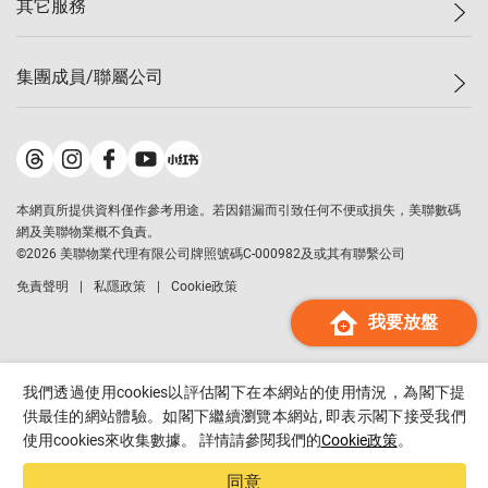
其它服務
美聯豪宅
查詢熱線
信心指數
獨家樓盤
聯絡我們
最新成交
屋苑專頁
租盤
集團成員/聯屬公司
按揭計算機
歷史成交
大灣區專頁
居屋專頁
負擔能力計算機
成交數據
樓市資訊
買賣流程
美聯物業
轉按計算機
屋苑成交排行榜
美聯精英會
鋑聯控股
*
繳款方式
地區百科
美聯慈善基金
美聯工商舖
*
本網頁所提供資料僅作參考用途。若因錯漏而引致任何不便或損失，美聯數碼
美善會
美聯中國
網及美聯物業概不負責。
地產代理管理協會
©
2026
美聯物業代理有限公司牌照號碼C-000982及或其有聯繫公司
美聯澳門
申報已遞交的購樓意向登記
免責聲明
私隱政策
Cookie政策
美聯金融集團
我要放盤
美聯移民顧問
美聯升學顧問
美聯測量師行
我們透過使用cookies以評估閣下在本網站的使用情況，為閣下提
香港置業
供最佳的網站體驗。如閣下繼續瀏覽本網站, 即表示閣下接受我們
使用cookies來收集數據。 詳情請參閱我們的
Cookie政策
。
經絡按揭
美聯會
同意