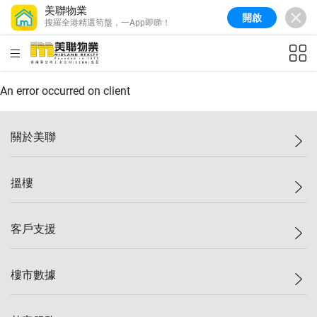
美聯物業
開啟
搜羅全港精選筍盤，一App即睇！
美聯信心指數
77.1
較上週
0.7%
較上月
-0.4%
(
03/08/2026
)
HKD
ft²
全港樓價指數
149.1
較上週
0%
較上月
0.4%
(
03/08/2026
)
An error occurred on client
港島樓價指數
157.4
較上週
-0.3%
較上月
-0.8%
(
03/08/2026
)
關於美聯
九龍樓價指數
156.4
較上週
-0.1%
較上月
0.3%
(
03/08/2026
)
美聯集團
搵樓
新界樓價指數
134.8
較上週
0.1%
較上月
0.9%
(
03/08/2026
)
投資者關係
美聯信心指數
77.1
較上週
0.7%
較上月
-0.4%
(
03/08/2026
)
集團動態
一手新盤
客戶支援
人才招募
二手盤
網站地圖
上車
自助放盤
樓市數據
減價
專業代理
低水
分行網絡
樓價指數