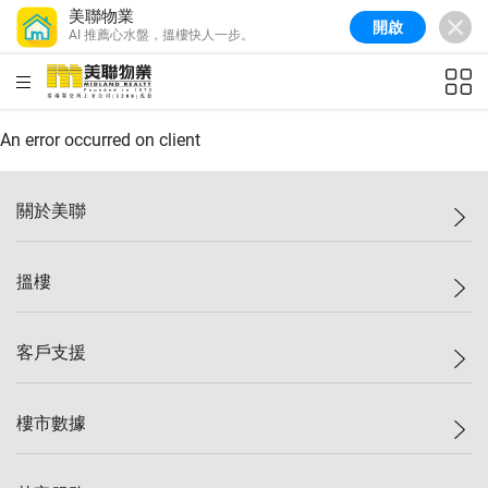
美聯物業
開啟
AI 推薦心水盤，搵樓快人一步。
美聯信心指數
77.1
較上週
0.7%
較上月
-0.4%
(
03/08/2026
)
HKD
ft²
全港樓價指數
149.1
較上週
0%
較上月
0.4%
(
03/08/2026
)
An error occurred on client
港島樓價指數
157.4
較上週
-0.3%
較上月
-0.8%
(
03/08/2026
)
關於美聯
九龍樓價指數
156.4
較上週
-0.1%
較上月
0.3%
(
03/08/2026
)
美聯集團
搵樓
新界樓價指數
134.8
較上週
0.1%
較上月
0.9%
(
03/08/2026
)
投資者關係
美聯信心指數
77.1
較上週
0.7%
較上月
-0.4%
(
03/08/2026
)
集團動態
一手新盤
客戶支援
人才招募
二手盤
網站地圖
上車
自助放盤
樓市數據
減價
專業代理
低水
分行網絡
樓價指數