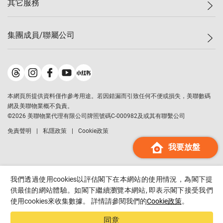
其它服務
美聯豪宅
查詢熱線
信心指數
獨家樓盤
聯絡我們
最新成交
屋苑專頁
租盤
集團成員/聯屬公司
按揭計算機
歷史成交
大灣區專頁
居屋專頁
負擔能力計算機
成交數據
樓市資訊
買賣流程
美聯物業
轉按計算機
屋苑成交排行榜
美聯精英會
鋑聯控股
*
繳款方式
地區百科
美聯慈善基金
美聯工商舖
*
本網頁所提供資料僅作參考用途。若因錯漏而引致任何不便或損失，美聯數碼
美善會
美聯中國
網及美聯物業概不負責。
地產代理管理協會
©
2026
美聯物業代理有限公司牌照號碼C-000982及或其有聯繫公司
美聯澳門
申報已遞交的購樓意向登記
免責聲明
私隱政策
Cookie政策
美聯金融集團
我要放盤
美聯移民顧問
美聯升學顧問
美聯測量師行
我們透過使用cookies以評估閣下在本網站的使用情況，為閣下提
香港置業
供最佳的網站體驗。如閣下繼續瀏覽本網站, 即表示閣下接受我們
使用cookies來收集數據。 詳情請參閱我們的
Cookie政策
。
經絡按揭
美聯會
同意