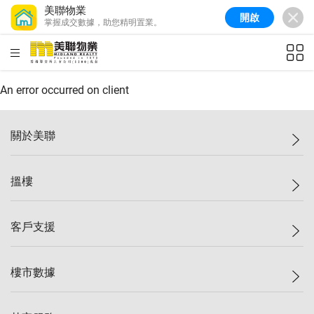
美聯物業
開啟
掌握成交數據，助您精明置業。
美聯信心指數
77.1
較上週
0.7%
較上月
-0.4%
(
03/08/2026
)
HKD
ft²
全港樓價指數
149.1
較上週
0%
較上月
0.4%
(
03/08/2026
)
An error occurred on client
港島樓價指數
157.4
較上週
-0.3%
較上月
-0.8%
(
03/08/2026
)
關於美聯
九龍樓價指數
156.4
較上週
-0.1%
較上月
0.3%
(
03/08/2026
)
美聯集團
搵樓
新界樓價指數
134.8
較上週
0.1%
較上月
0.9%
(
03/08/2026
)
投資者關係
美聯信心指數
77.1
較上週
0.7%
較上月
-0.4%
(
03/08/2026
)
集團動態
一手新盤
客戶支援
人才招募
二手盤
網站地圖
上車
自助放盤
樓市數據
減價
專業代理
低水
分行網絡
樓價指數