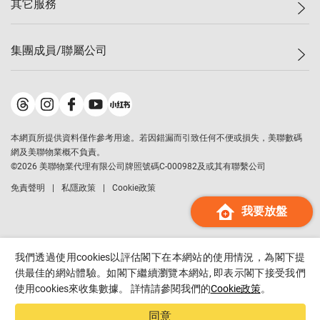
其它服務
美聯豪宅
查詢熱線
信心指數
獨家樓盤
聯絡我們
最新成交
屋苑專頁
租盤
集團成員/聯屬公司
按揭計算機
歷史成交
大灣區專頁
居屋專頁
負擔能力計算機
成交數據
樓市資訊
買賣流程
美聯物業
轉按計算機
屋苑成交排行榜
美聯精英會
鋑聯控股
*
繳款方式
地區百科
美聯慈善基金
美聯工商舖
*
本網頁所提供資料僅作參考用途。若因錯漏而引致任何不便或損失，美聯數碼
美善會
美聯中國
網及美聯物業概不負責。
地產代理管理協會
©
2026
美聯物業代理有限公司牌照號碼C-000982及或其有聯繫公司
美聯澳門
申報已遞交的購樓意向登記
免責聲明
私隱政策
Cookie政策
美聯金融集團
我要放盤
美聯移民顧問
美聯升學顧問
美聯測量師行
我們透過使用cookies以評估閣下在本網站的使用情況，為閣下提
香港置業
供最佳的網站體驗。如閣下繼續瀏覽本網站, 即表示閣下接受我們
使用cookies來收集數據。 詳情請參閱我們的
Cookie政策
。
經絡按揭
美聯會
同意