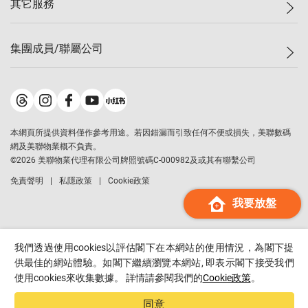
其它服務
美聯豪宅
查詢熱線
信心指數
獨家樓盤
聯絡我們
最新成交
屋苑專頁
租盤
集團成員/聯屬公司
按揭計算機
歷史成交
大灣區專頁
居屋專頁
負擔能力計算機
成交數據
樓市資訊
買賣流程
美聯物業
轉按計算機
屋苑成交排行榜
美聯精英會
鋑聯控股
*
繳款方式
地區百科
美聯慈善基金
美聯工商舖
*
本網頁所提供資料僅作參考用途。若因錯漏而引致任何不便或損失，美聯數碼
美善會
美聯中國
網及美聯物業概不負責。
地產代理管理協會
©
2026
美聯物業代理有限公司牌照號碼C-000982及或其有聯繫公司
美聯澳門
申報已遞交的購樓意向登記
免責聲明
私隱政策
Cookie政策
美聯金融集團
我要放盤
美聯移民顧問
美聯升學顧問
美聯測量師行
我們透過使用cookies以評估閣下在本網站的使用情況，為閣下提
香港置業
供最佳的網站體驗。如閣下繼續瀏覽本網站, 即表示閣下接受我們
使用cookies來收集數據。 詳情請參閱我們的
Cookie政策
。
經絡按揭
美聯會
同意