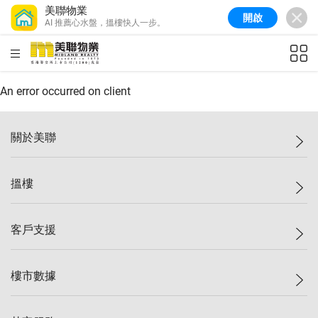
美聯物業
開啟
AI 推薦心水盤，搵樓快人一步。
美聯信心指數
77.1
較上週
0.7%
較上月
-0.4%
(
03/08/2026
)
HKD
ft²
全港樓價指數
149.1
較上週
0%
較上月
0.4%
(
03/08/2026
)
An error occurred on client
港島樓價指數
157.4
較上週
-0.3%
較上月
-0.8%
(
03/08/2026
)
關於美聯
九龍樓價指數
156.4
較上週
-0.1%
較上月
0.3%
(
03/08/2026
)
美聯集團
搵樓
新界樓價指數
134.8
較上週
0.1%
較上月
0.9%
(
03/08/2026
)
投資者關係
美聯信心指數
77.1
較上週
0.7%
較上月
-0.4%
(
03/08/2026
)
集團動態
一手新盤
客戶支援
人才招募
二手盤
網站地圖
上車
自助放盤
樓市數據
減價
專業代理
低水
分行網絡
樓價指數