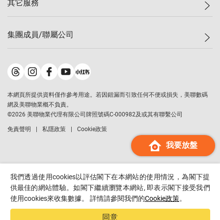
其它服務
美聯豪宅
查詢熱線
信心指數
獨家樓盤
聯絡我們
最新成交
屋苑專頁
租盤
集團成員/聯屬公司
按揭計算機
歷史成交
大灣區專頁
居屋專頁
負擔能力計算機
成交數據
樓市資訊
買賣流程
美聯物業
轉按計算機
屋苑成交排行榜
美聯精英會
鋑聯控股
*
繳款方式
地區百科
美聯慈善基金
美聯工商舖
*
本網頁所提供資料僅作參考用途。若因錯漏而引致任何不便或損失，美聯數碼
美善會
美聯中國
網及美聯物業概不負責。
地產代理管理協會
©
2026
美聯物業代理有限公司牌照號碼C-000982及或其有聯繫公司
美聯澳門
申報已遞交的購樓意向登記
免責聲明
私隱政策
Cookie政策
美聯金融集團
我要放盤
美聯移民顧問
美聯升學顧問
美聯測量師行
我們透過使用cookies以評估閣下在本網站的使用情況，為閣下提
香港置業
供最佳的網站體驗。如閣下繼續瀏覽本網站, 即表示閣下接受我們
使用cookies來收集數據。 詳情請參閱我們的
Cookie政策
。
經絡按揭
美聯會
同意