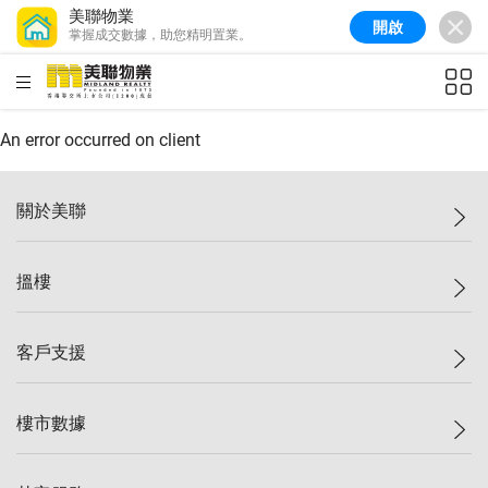
美聯物業
開啟
掌握成交數據，助您精明置業。
美聯信心指數
77.1
較上週
0.7%
較上月
-0.4%
(
03/08/2026
)
HKD
ft²
全港樓價指數
149.1
較上週
0%
較上月
0.4%
(
03/08/2026
)
An error occurred on client
港島樓價指數
157.4
較上週
-0.3%
較上月
-0.8%
(
03/08/2026
)
關於美聯
九龍樓價指數
156.4
較上週
-0.1%
較上月
0.3%
(
03/08/2026
)
美聯集團
搵樓
新界樓價指數
134.8
較上週
0.1%
較上月
0.9%
(
03/08/2026
)
投資者關係
美聯信心指數
77.1
較上週
0.7%
較上月
-0.4%
(
03/08/2026
)
集團動態
一手新盤
客戶支援
人才招募
二手盤
網站地圖
上車
自助放盤
樓市數據
減價
專業代理
低水
分行網絡
樓價指數